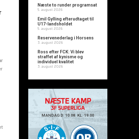
Næste to runder programsat
5. august 2026
r
Emil Gylling efterudtaget til
U17-landsholdet
5. august 2026
Reservenederlag i Horsens
3. august 2026
Ross efter FCK: Vi blev
straffet af kynisme og
ar
individuel kvalitet
3. august 2026
er
NÆSTE KAMP
3F SUPERLIGA
MANDAG D. 10.08. KL. 19.00
et