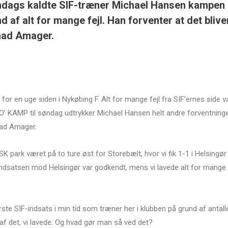
søndags kaldte SIF-træner Michael Hansen kampen
d af alt for mange fejl. Han forventer at det blive
mad Amager.
or en uge siden i Nykøbing F. Alt for mange fejl fra SIF’ernes side v
O’ KAMP til søndag udtrykker Michael Hansen helt andre forventning
ad Amager.
K park været på to ture øst for Storebælt, hvor vi fik 1-1 i Helsingør
 Indsatsen mod Helsingør var godkendt, mens vi lavede alt for mange
te SIF-indsats i min tid som træner her i klubben på grund af antall
 af det, vi lavede. Og hvad gør man så ved det?