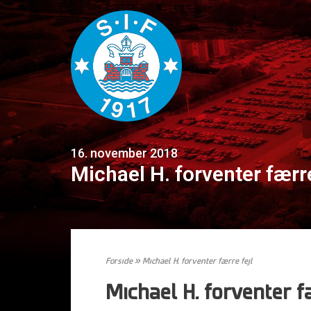
16. november 2018
Michael H. forventer færre
Forside
»
Michael H. forventer færre fejl
Michael H. forventer f