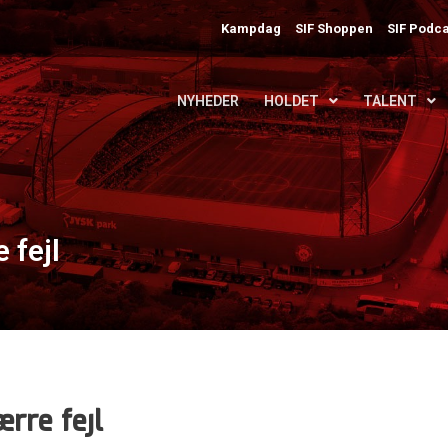
Kampdag
SIF Shoppen
SIF Podca
NYHEDER
HOLDET
TALENT
 fejl
ærre fejl