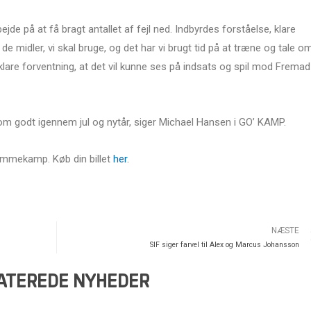
jde på at få bragt antallet af fejl ned. Indbyrdes forståelse, klare
 de midler, vi skal bruge, og det har vi brugt tid på at træne og tale om
klare forventning, at det vil kunne ses på indsats og spil mod Fremad
kom godt igennem jul og nytår, siger Michael Hansen i GO’ KAMP.
emmekamp. Køb din billet
her.
NÆSTE
SIF siger farvel til Alex og Marcus Johansson
ATEREDE NYHEDER