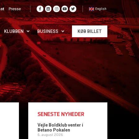
st
Presse
English
KLUBBEN
BUSINESS
KØB BILLET
SENESTE NYHEDER
Vejle Boldklub venter i
Betano Pokalen
6. august 2026