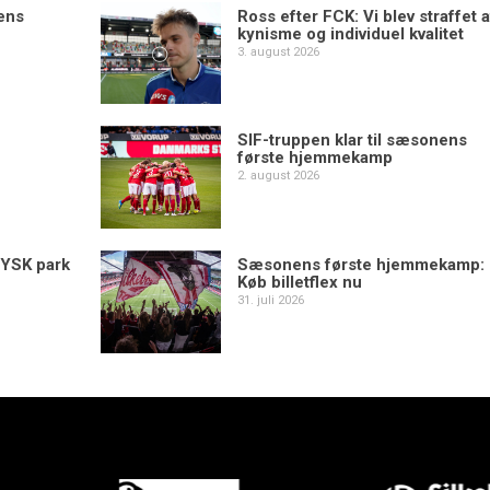
ens
Ross efter FCK: Vi blev straffet a
kynisme og individuel kvalitet
3. august 2026
SIF-truppen klar til sæsonens
første hjemmekamp
2. august 2026
YSK park
Sæsonens første hjemmekamp:
Køb billetflex nu
31. juli 2026