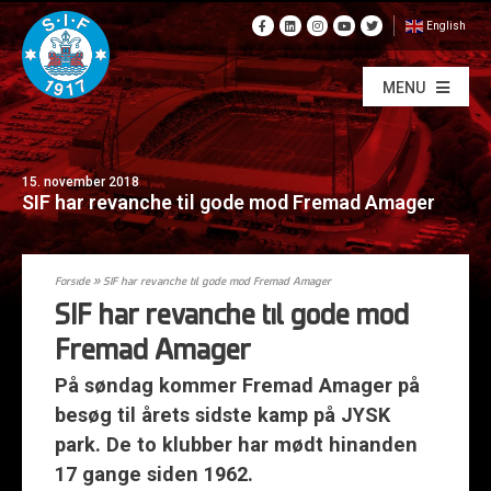
English
MENU
15. november 2018
SIF har revanche til gode mod Fremad Amager
Forside
»
SIF har revanche til gode mod Fremad Amager
SIF har revanche til gode mod
Fremad Amager
På søndag kommer Fremad Amager på
besøg til årets sidste kamp på JYSK
park. De to klubber har mødt hinanden
17 gange siden 1962.