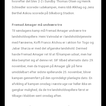
hvorefter det blev 2-2 i Sundby. Thomas Olsen og Henrik
Schnedler scorede i udekampen, mens Iddi Alkhag og Jens
Berthel Askou scorede på Silkeborg Stadion.
Fremad Amager må undvære tre
Til søndagens kamp må Fremad Amager undvære tre
landsholdsspillere. Heini Vatnsdal er i landsholdstjeneste
med Færøerne, Koffi Franco Atchou er i aktion for Togo og
Jabar Sharza er med det afganske landshold. Dermed
havde Fremad Amager ret til at få kampen udsat, men har
ikke benyttet sig af denne ret. SIF tilbød alternativ dato 29.
november, men da truppen på Amager går på ferie
umiddelbart efter sidste spillerunde 25. november, bliver
kampen gennemført på den oprindeligt planlagte dato. En
afvikling af kampen onsdag i næste uge var heller ikke en
gangbar mulighed, da de tre landsholdsspillere først er
tilbage i klubben sent onsdag aften.