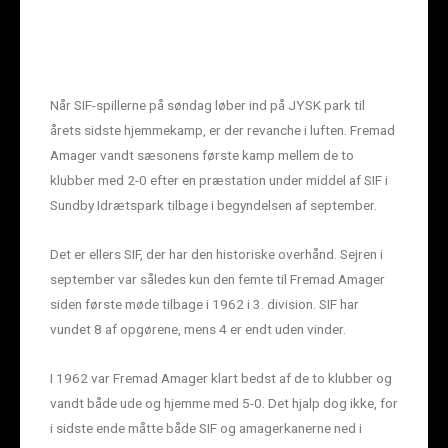
Når SIF-spillerne på søndag løber ind på JYSK park til
årets sidste hjemmekamp, er der revanche i luften. Fremad
Amager vandt sæsonens første kamp mellem de to
klubber med 2-0 efter en præstation under middel af SIF i
Sundby Idrætspark tilbage i begyndelsen af september.
Det er ellers SIF, der har den historiske overhånd. Sejren i
september var således kun den femte til Fremad Amager
siden første møde tilbage i 1962 i 3. division. SIF har
vundet 8 af opgørene, mens 4 er endt uden vinder.
I 1962 var Fremad Amager klart bedst af de to klubber og
vandt både ude og hjemme med 5-0. Det hjalp dog ikke, for
i sidste ende måtte både SIF og amagerkanerne ned i