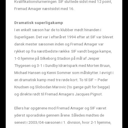
Kvalifikationsturneringen. SIF sluttede sidst med 12 point,
Fremad Amager næstsidst med 16.
Dramatisk superligakamp
I en enkelt sæson har de to klubber mødt hinanden i
Superligaen. Det var i efteråret 1994 efter at SIF var blevet
dansk mester sæsonen inden og Fremad Amager var
rykket op fra næstbedste række. SIF vandt begge kampe,
1-0 hjemme på Silkeborg Stadion på mål af Jesper
Thygesen og 3-1 i Sundby Idrætspark med Morten Bruun,
Michael Hansen og Kenni Sommer som målskytter. I øvrigt i
en dramatisk kamp med tre røde kort. To til SIF – Peder
Knudsen og Slobodan Marovic (to gange gult for begge)
og direkte rødt til Fremad Amagers Jacques Pignot.
Ellers har opgørene mod Fremad Amager og SIF været
yderst sporadiske gennem årene. Således mødtes de
senest i 2003/04-sæsonen i 1. division, hvor 2-1 hjemme,