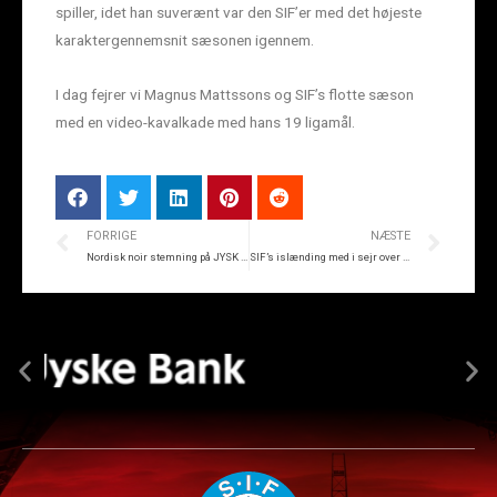
spiller, idet han suverænt var den SIF’er med det højeste
karaktergennemsnit sæsonen igennem.
I dag fejrer vi Magnus Mattssons og SIF’s flotte sæson
med en video-kavalkade med hans 19 ligamål.
FORRIGE
NÆSTE
Nordisk noir stemning på JYSK park
SIF’s islænding med i sejr over Færøerne