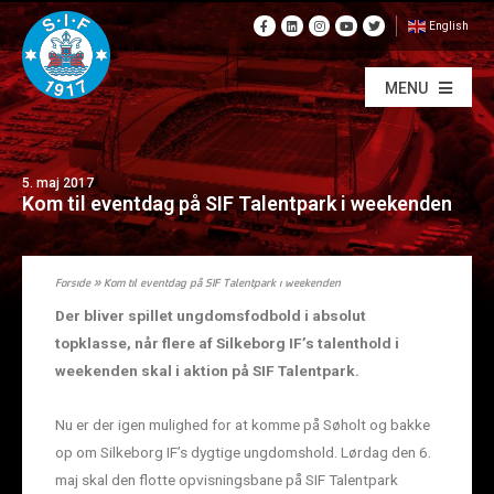
English
MENU
5. maj 2017
Kom til eventdag på SIF Talentpark i weekenden
Forside
»
Kom til eventdag på SIF Talentpark i weekenden
Der bliver spillet ungdomsfodbold i absolut
topklasse, når flere af Silkeborg IF’s talenthold i
weekenden skal i aktion på SIF Talentpark.
Nu er der igen mulighed for at komme på Søholt og bakke
op om Silkeborg IF’s dygtige ungdomshold. Lørdag den 6.
maj skal den flotte opvisningsbane på SIF Talentpark