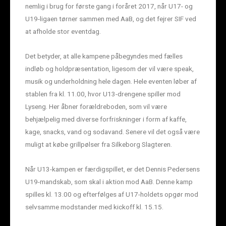
nemlig i brug for første gang i foråret 2017, når U17- og
U19-ligaen tørner sammen med AaB, og det fejrer SIF ved
at afholde stor eventdag.
Det betyder, at alle kampene påbegyndes med fælles
indløb og holdpræsentation, ligesom der vil være speak,
musik og underholdning hele dagen. Hele eventen løber af
stablen fra kl. 11.00, hvor U13-drengene spiller mod
Lyseng. Her åbner forældreboden, som vil være
behjælpelig med diverse forfriskninger i form af kaffe,
kage, snacks, vand og sodavand. Senere vil det også være
muligt at købe grillpølser fra Silkeborg Slagteren.
Når U13-kampen er færdigspillet, er det Dennis Pedersens
U19-mandskab, som skal i aktion mod AaB. Denne kamp
spilles kl. 13.00 og efterfølges af U17-holdets opgør mod
selvsamme modstander med kickoff kl. 15.15.