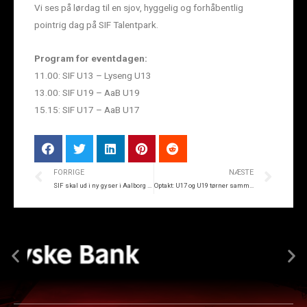
Vi ses på lørdag til en sjov, hyggelig og forhåbentlig
pointrig dag på SIF Talentpark.
Program for eventdagen:
11.00: SIF U13 – Lyseng U13
13.00: SIF U19 – AaB U19
15.15: SIF U17 – AaB U17
FORRIGE
NÆSTE
SIF skal ud i ny gyser i Aalborg efter nederlag til AGF
Optakt: U17 og U19 tørner sammen med AaB på lørdag