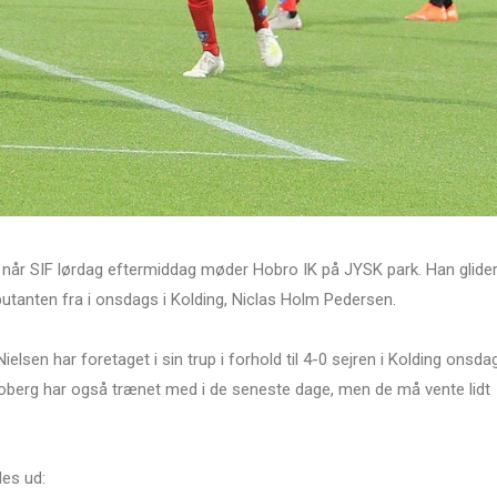
e, når SIF lørdag eftermiddag møder Hobro IK på JYSK park. Han glide
butanten fra i onsdags i Kolding, Niclas Holm Pedersen.
lsen har foretaget i sin trup i forhold til 4-0 sejren i Kolding onsda
Moberg har også trænet med i de seneste dage, men de må vente lidt
des ud: