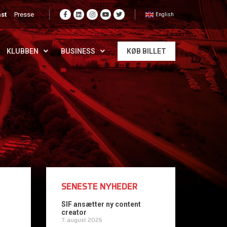
st
Presse
English
KLUBBEN
BUSINESS
KØB BILLET
SENESTE NYHEDER
SIF ansætter ny content
creator
7. august 2026