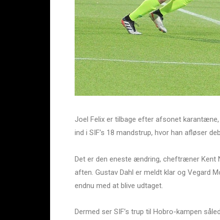
Joel Felix er tilbage efter afsonet karantæn
ind i SIF’s 18 mandstrup, hvor han afløser de
Det er den eneste ændring, cheftræner Kent Nie
aften. Gustav Dahl er meldt klar og Vegard 
endnu med at blive udtaget.
Dermed ser SIF’s trup til Hobro-kampen såle