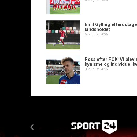
Emil Gylling efterudtaget
landsholdet
5. august 2026
Ross efter FCK: Vi blev s
kynisme og individuel kv
3. august 2026