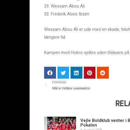
29. Wessam Abou Ali
32. Frederik Alves Ibsen
Wessam Abou Ali er ude med en skade, tidshor
længere tid.
Kampen mod Hobro spilles uden tilskuere på 
FORRIGE
Mål er Holtens sovemedicin
REL
Vejle Boldklub venter i 
Pokalen
6. august 2026