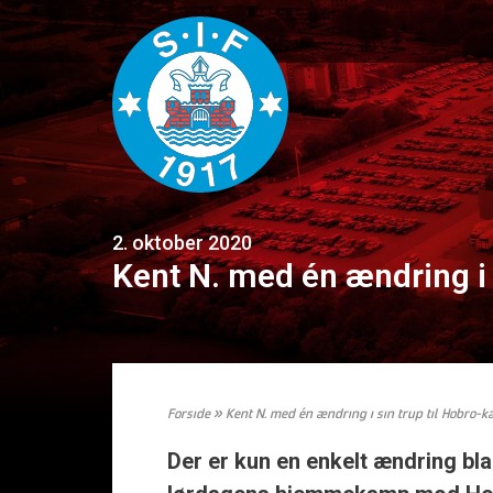
2. oktober 2020
Kent N. med én ændring i
Forside
»
Kent N. med én ændring i sin trup til Hobro-
Der er kun en enkelt ændring blan