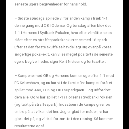
seneste ugers begivenheder for hans hold.
– Sidste søndags spillede vi for anden kamp i træk 1-1,
denne gang mod OB i Odense. Og torsdag aften blev det
1-1 i Horsens i Sydbank Pokalen, hvorefter vi måtte se os
slået efter en straffesparkskonkurrence med 18 spark.
Efter at den første skuffelse havde lagt sig ovenpå vores
ærgerlige pokal-exit, kan vi se meget positivt i de seneste
ugers begivenheder, siger Kent Nielsen og fortsætter:
– Kampene mod OB og Horsens kom en uge efter 1-1 mod
FC København, og nu har vi i de første fire kampe i foråret
spillet mod AaB, FCK og OB i Superligaen – og udfordret
dem alle. Og vi har spillet 1-1 i Horsens i Sydbank Pokalen
(og tabt på straffespark). Indsatsen i de kampe giver os
en tro på, at vi kan det her. Jeg er glad for måden, vi har
gjort det på, og vi skal fortsætte i den retning. Så kommer
resultaterne også.