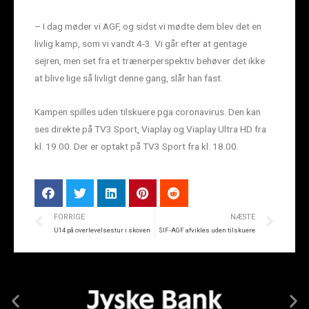
– I dag møder vi AGF, og sidst vi mødte dem blev det en
livlig kamp, som vi vandt 4-3. Vi går efter at gentage
sejren, men set fra et trænerperspektiv behøver det ikke
at blive lige så livligt denne gang, slår han fast.
Kampen spilles uden tilskuere pga coronavirus. Den kan
ses direkte på TV3 Sport, Viaplay og Viaplay Ultra HD fra
kl. 19.00. Der er optakt på TV3 Sport fra kl. 18.00.
FORRIGE
NÆSTE
U14 på overlevelsestur i skoven
SIF-AGF afvikles uden tilskuere