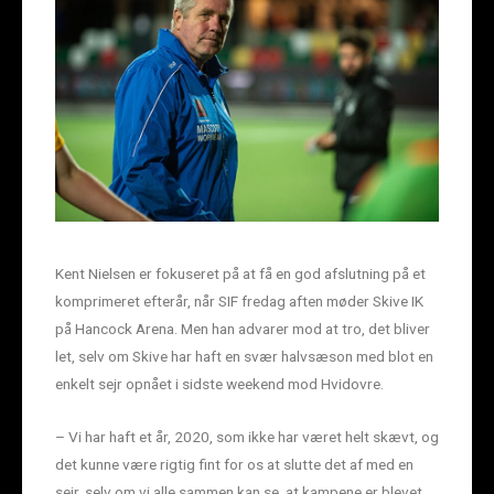
Kent Nielsen er fokuseret på at få en god afslutning på et
komprimeret efterår, når SIF fredag aften møder Skive IK
på Hancock Arena. Men han advarer mod at tro, det bliver
let, selv om Skive har haft en svær halvsæson med blot en
enkelt sejr opnået i sidste weekend mod Hvidovre.
– Vi har haft et år, 2020, som ikke har været helt skævt, og
det kunne være rigtig fint for os at slutte det af med en
sejr, selv om vi alle sammen kan se, at kampene er blevet