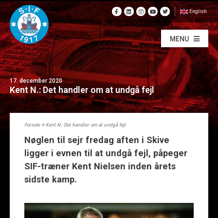
English
MENU
17. december 2020
Kent N.: Det handler om at undgå fejl
Forside
»
Kent N.: Det handler om at undgå fejl
Nøglen til sejr fredag aften i Skive
ligger i evnen til at undgå fejl, påpeger
SIF-træner Kent Nielsen inden årets
sidste kamp.