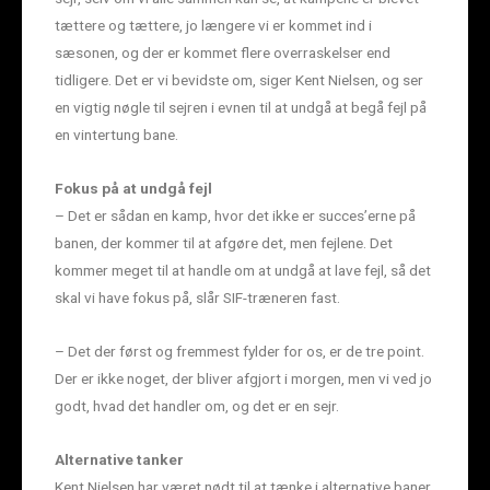
tættere og tættere, jo længere vi er kommet ind i
sæsonen, og der er kommet flere overraskelser end
tidligere. Det er vi bevidste om, siger Kent Nielsen, og ser
en vigtig nøgle til sejren i evnen til at undgå at begå fejl på
en vintertung bane.
Fokus på at undgå fejl
– Det er sådan en kamp, hvor det ikke er succes’erne på
banen, der kommer til at afgøre det, men fejlene. Det
kommer meget til at handle om at undgå at lave fejl, så det
skal vi have fokus på, slår SIF-træneren fast.
– Det der først og fremmest fylder for os, er de tre point.
Der er ikke noget, der bliver afgjort i morgen, men vi ved jo
godt, hvad det handler om, og det er en sejr.
Alternative tanker
Kent Nielsen har været nødt til at tænke i alternative baner,