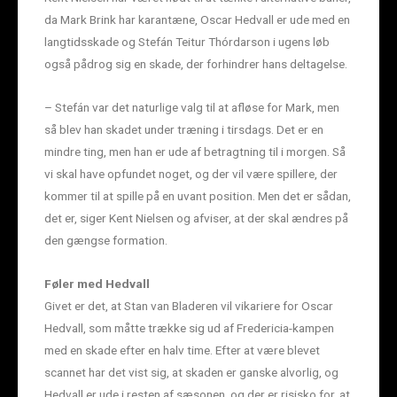
da Mark Brink har karantæne, Oscar Hedvall er ude med en
langtidsskade og Stefán Teitur Thórdarson i ugens løb
også pådrog sig en skade, der forhindrer hans deltagelse.
– Stefán var det naturlige valg til at afløse for Mark, men
så blev han skadet under træning i tirsdags. Det er en
mindre ting, men han er ude af betragtning til i morgen. Så
vi skal have opfundet noget, og der vil være spillere, der
kommer til at spille på en uvant position. Men det er sådan,
det er, siger Kent Nielsen og afviser, at der skal ændres på
den gængse formation.
Føler med Hedvall
Givet er det, at Stan van Bladeren vil vikariere for Oscar
Hedvall, som måtte trække sig ud af Fredericia-kampen
med en skade efter en halv time. Efter at være blevet
scannet har det vist sig, at skaden er ganske alvorlig, og
Hedvall er ude i resten af sæsonen, og der er risisko for, at