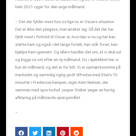
hele 2021 ryger for den unge målmand.
– Det der fylder mest hos os lige nu er Oscars situation.
Det er ikke den julegave, man ønsker sig. Så det der har
fyldt mest i forhold til Oscar er, hvordan vi nu og her kan
støtte ham og også i det lange forløb, han står foran, kan
hjælpe ham igennem. Og ellers handler det om, at vi skal ud
og kigge os om efter en ny målmand, for i øjeblikket har vi
kun én målmand, og det er for lidt. Vi er opmærksomme på
markedet og samtidig rigtig godt tilfredse med Stan’s 70
minutter i Fredericia-kampen, siger Kent Nielsen, der
sammen med sportschef Jesper Stüker søger en hurtig
afklaring på målmands-spørgsmålet.
–