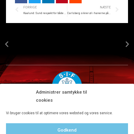
FORRIGE
NÆSTE
Kaalund: Sund respekt for både bane og Skive
Carlsberg sikrer øl i hanerne på JYSK park de næste fem år
Administrer samtykke til
cookies
Silkeborg IF A/S · JYSK park, Ansvej 104 · DK-8600 Silkeborg
Vi bruger cookies til at optimere vores websted og vores service.
Tlf 8680 4477 · Fax 8680 4647 · Kontortid man-fre kl. 9-15
Godkend
Privatlivspolitik