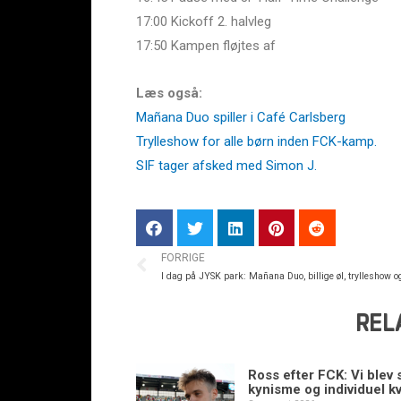
17:00 Kickoff 2. halvleg
17:50 Kampen fløjtes af
Læs også:
Mañana Duo spiller i Café Carlsberg
Trylleshow for alle børn inden FCK-kamp.
SIF tager afsked med Simon J.
FORRIGE
I dag på JYSK park: Mañana Duo, billige øl, trylleshow o
REL
Ross efter FCK: Vi blev s
kynisme og individuel kv