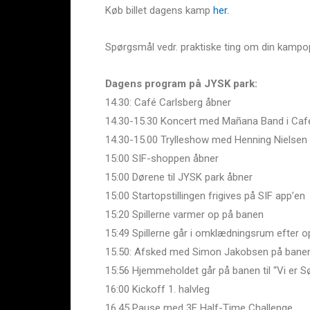
Køb billet dagens kamp
her.
Spørgsmål vedr. praktiske ting om din kampo
Dagens program på JYSK park:
14.30: Café Carlsberg åbner
14.30-15.30 Koncert med Mañana Band i Caf
14.30-15.00 Trylleshow med Henning Nielsen 
15:00 SIF-shoppen åbner
15:00 Dørene til JYSK park åbner
15:00 Startopstillingen frigives på SIF app’en
15:20 Spillerne varmer op på banen
15:49 Spillerne går i omklædningsrum efter 
15.50: Afsked med Simon Jakobsen på banen
15:56 Hjemmeholdet går på banen til “Vi er S
16:00 Kickoff 1. halvleg
16.45 Pause med 3F Half-Time Challenge