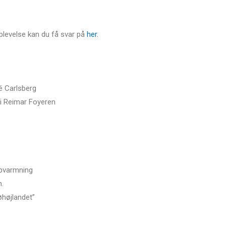
plevelse kan du få svar på
her.
é Carlsberg
i Reimar Foyeren
opvarmning
.
øhøjlandet”