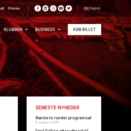
st
Presse
English
KLUBBEN
BUSINESS
KØB BILLET
SENESTE NYHEDER
Næste to runder programsat
5. august 2026