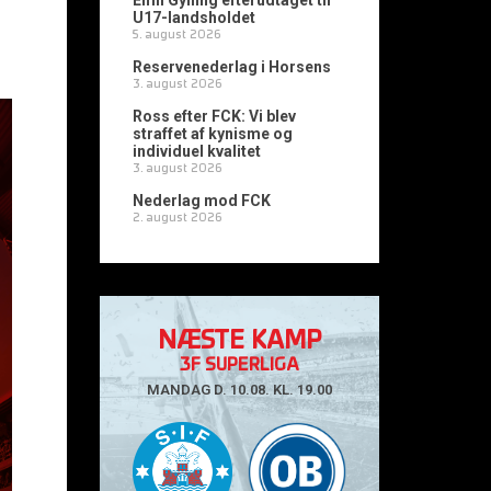
Emil Gylling efterudtaget til
U17-landsholdet
5. august 2026
Reservenederlag i Horsens
3. august 2026
Ross efter FCK: Vi blev
straffet af kynisme og
individuel kvalitet
3. august 2026
Nederlag mod FCK
2. august 2026
NÆSTE KAMP
3F SUPERLIGA
MANDAG D. 10.08. KL. 19.00