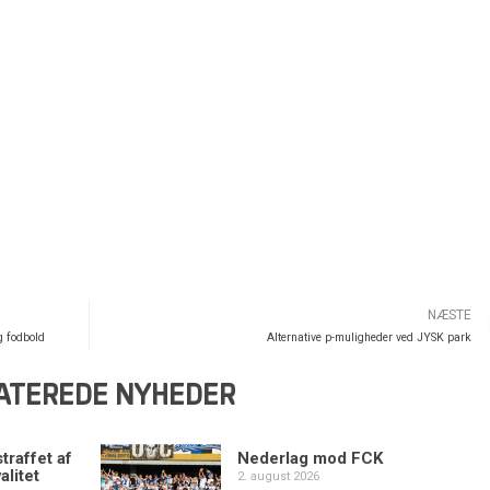
NÆSTE
g fodbold
Alternative p-muligheder ved JYSK park
ATEREDE NYHEDER
traffet af
Nederlag mod FCK
alitet
2. august 2026