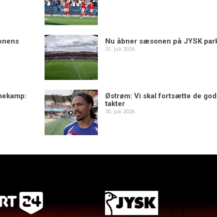
sonens
Nu åbner sæsonen på JYSK par
31. juli 2026
mekamp:
Østrøm: Vi skal fortsætte de go
takter
30. juli 2026