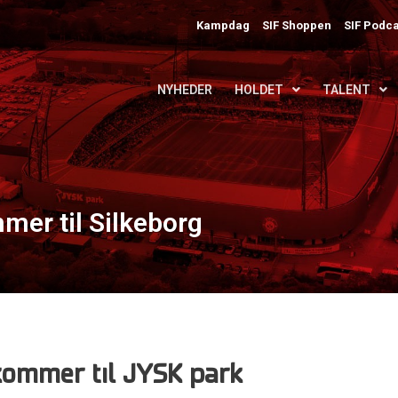
Kampdag
SIF Shoppen
SIF Podca
NYHEDER
HOLDET
TALENT
er til Silkeborg
ommer til JYSK park