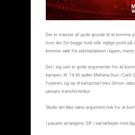
Der er masser af gode grunde til at komme p
hvor der for begge hold står vigtige point på 
komme væk fra sidstepladsen i ligaen, mens FC
Det i sig selv er gode argumenter for at kom
kampen. Kl. 14.30 spiller Mañana Duo i Café C
Foyeren, og op til kampstart blev Simon Jakob
januars transfervindue.
Skulle det ikke være argument nok for at ko
I pausen arrangerer SIF i samarbejde med li