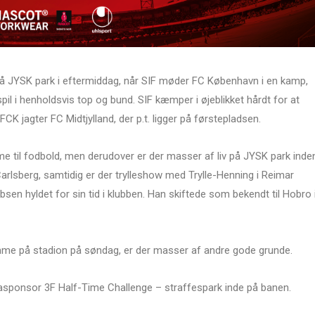
å JYSK park i eftermiddag, når SIF møder FC København i en kamp,
spil i henholdsvis top og bund. SIF kæmper i øjeblikket hårdt for at
K jagter FC Midtjylland, der p.t. ligger på førstepladsen.
me til fodbold, men derudover er der masser af liv på JYSK park inde
arlsberg, samtidig er der trylleshow med Trylle-Henning i Reimar
sen hyldet for sin tid i klubben. Han skiftede som bekendt til Hobro 
mme på stadion på søndag, er der masser af andre gode grunde.
gasponsor 3F Half-Time Challenge – straffespark inde på banen.