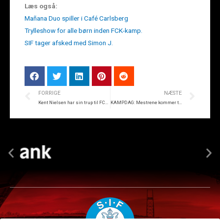
Læs også:
Mañana Duo spiller i Café Carlsberg
Trylleshow for alle børn inden FCK-kamp.
SIF tager afsked med Simon J.
FORRIGE
NÆSTE
Kent Nielsen har sin trup til FCK-kampen klar
KAMPDAG: Mestrene kommer til Silkeborg