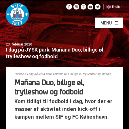
English
MENU
23. februar 2020
I dag på JYSK park: Mañana Duo, billige øl,
trylleshow og fodbold
Forside
»
I dag på JYSK park: Mañana Duo, billige øl, trylleshow og fodbold
Mañana Duo, billige øl,
trylleshow og fodbold
Kom tidligt til fodbold i dag, hvor der er
masser af aktivitet inden kick-off i
kampen mellem SIF og FC København.