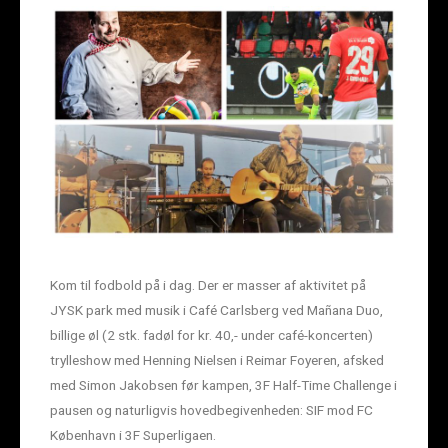
Kom til fodbold på i dag. Der er masser af aktivitet på
JYSK park med musik i Café Carlsberg ved Mañana Duo,
billige øl (2 stk. fadøl for kr. 40,- under café-koncerten)
trylleshow med Henning Nielsen i Reimar Foyeren, afsked
med Simon Jakobsen før kampen, 3F Half-Time Challenge i
pausen og naturligvis hovedbegivenheden: SIF mod FC
København i 3F Superligaen.