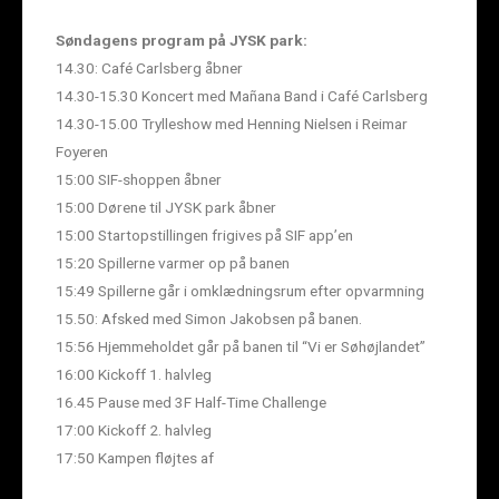
Søndagens program på JYSK park:
14.30: Café Carlsberg åbner
14.30-15.30 Koncert med Mañana Band i Café Carlsberg
14.30-15.00 Trylleshow med Henning Nielsen i Reimar
Foyeren
15:00 SIF-shoppen åbner
15:00 Dørene til JYSK park åbner
15:00 Startopstillingen frigives på SIF app’en
15:20 Spillerne varmer op på banen
15:49 Spillerne går i omklædningsrum efter opvarmning
15.50: Afsked med Simon Jakobsen på banen.
15:56 Hjemmeholdet går på banen til “Vi er Søhøjlandet”
16:00 Kickoff 1. halvleg
16.45 Pause med 3F Half-Time Challenge
17:00 Kickoff 2. halvleg
17:50 Kampen fløjtes af