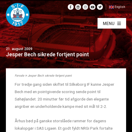
English
MENU
21. august 2009
Jesper Bech sikrede fortjent point
Forside
»
Jesper Bech sikrede fortjent point
For tredje gang siden skiftet til Silkeborg IF kunne Jesper
Bech med en pointgivende scoring sende point til
Søhøjlandet. 20 minutter før tid afgjorde den elegante
angriber en underholdende kampe med sit mål til 2-2.
Århus bød på ganske storslåede rammer for dagens
lokalopgør i SAS Ligaen. Et godt fyldt NRGi Park fortalte