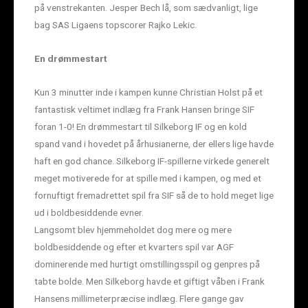
på venstrekanten. Jesper Bech lå, som sædvanligt, lige
bag SAS Ligaens topscorer Rajko Lekic.
En drømmestart
Kun 3 minutter inde i kampen kunne Christian Holst på et
fantastisk veltimet indlæg fra Frank Hansen bringe SIF
foran 1-0! En drømmestart til Silkeborg IF og en kold
spand vand i hovedet på århusianerne, der ellers lige havde
haft en god chance. Silkeborg IF-spillerne virkede generelt
meget motiverede for at spille med i kampen, og med et
fornuftigt fremadrettet spil fra SIF så de to hold meget lige
ud i boldbesiddende evner.
Langsomt blev hjemmeholdet dog mere og mere
boldbesiddende og efter et kvarters spil var AGF
dominerende med hurtigt omstillingsspil og genpres på
tabte bolde. Men Silkeborg havde et giftigt våben i Frank
Hansens millimeterpræcise indlæg. Flere gange gav