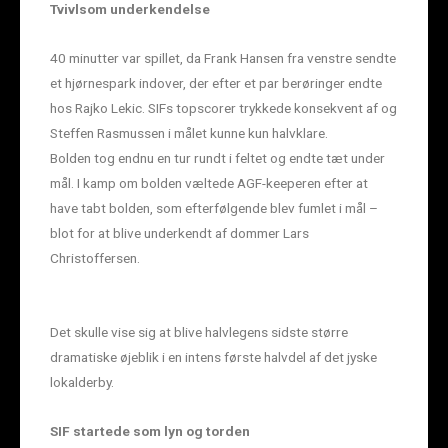
Tvivlsom underkendelse
40 minutter var spillet, da Frank Hansen fra venstre sendte
et hjørnespark indover, der efter et par berøringer endte
hos Rajko Lekic. SIFs topscorer trykkede konsekvent af og
Steffen Rasmussen i målet kunne kun halvklare.
Bolden tog endnu en tur rundt i feltet og endte tæt under
mål. I kamp om bolden væltede AGF-keeperen efter at
have tabt bolden, som efterfølgende blev fumlet i mål –
blot for at blive underkendt af dommer Lars
Christoffersen.
Det skulle vise sig at blive halvlegens sidste større
dramatiske øjeblik i en intens første halvdel af det jyske
lokalderby.
SIF startede som lyn og torden