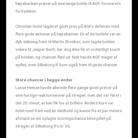
højrebacken prøver på sine lange bolde til AGF-forsvarets
fortrydelse.
Christian Holst lagde et godt pres på AGFs defensiv med
flere gode aktioner på højrekanten. En af de bedste var en
dyb stikning frem til Martin Ørnskov, som lagde bolden
videre til Jesper Bech, der dog ikke fik et ordentligt touch
på bolden, og chancen flød ud. Nok havde AGF meget af
spillet, men Silkeborg IF kom også frem til gode chancer.
Store chancer i begge ender
Lasse Heinze havde allerede flere gange givet prøver på
sine hurtige reaktionsevner på stregen, men det var først i
det 20. minut, at han fik lov at brillere. Anders Kure var
listet med frem ved en dødbold og kunne fra et par meters
afstand se sin oplagte scoringschance blive pillet på
stregen af Silkeborg IFs nr. 30.