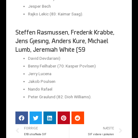
Jesper Bech
Rajko Lekic (83: Kaimar Saag).
Steffen Rasmussen, Frederik Krabbe,
Jens Gjesing, Anders Kure, Michael
Lumb, Jeremiah White (59
David Devdariani)
Benny Feilhaber (70: Kasper Povlsen)
Jerry Lucena
Jakob Poulsen
Nando Rafael
Peter Graulund (82: Dioh Williams).
FORRIGE
NÆSTE
EfB straffede SIF
SIF videre i pokalen