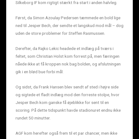
Silkeborg IF kom rigtigt stærkt fra start i anden halvleg.
Først, da Simon Azoulay Pedersen tæmmede en bold lige
ned til Jesper Bech, der sendte et langskud mod mål – dog
uden de store problemer for Steffen Rasmussen.
Derefter, da Rajko Lekic headede et indlæg på tværs i
feltet, som Christian Holst kom forrest på, men færingen
nåede ikke at få kroppen nok bag bolden, og afslutningen
gik i en blød bue forbi mål.
Og sidst, da Frank Hansen blev sendt af sted i højre side
og sigtede et fladt indlæg mod den forreste stolpe, hvor
Jesper Bech kom ganske få øjeblikke for sent til en
scoring. På dette tidspunkt havde stadionuret endnu ikke
rundet 50 minutter.
AGF kom herefter også frem til et par chancer, men ikke