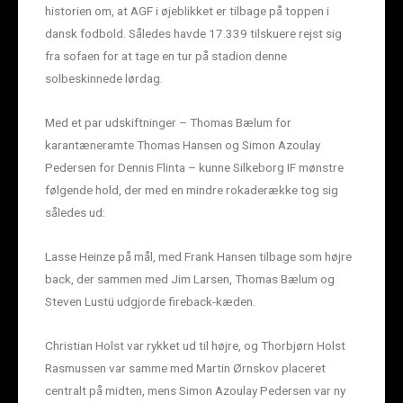
historien om, at AGF i øjeblikket er tilbage på toppen i
dansk fodbold. Således havde 17.339 tilskuere rejst sig
fra sofaen for at tage en tur på stadion denne
solbeskinnede lørdag.
Med et par udskiftninger – Thomas Bælum for
karantæneramte Thomas Hansen og Simon Azoulay
Pedersen for Dennis Flinta – kunne Silkeborg IF mønstre
følgende hold, der med en mindre rokaderække tog sig
således ud:
Lasse Heinze på mål, med Frank Hansen tilbage som højre
back, der sammen med Jim Larsen, Thomas Bælum og
Steven Lustü udgjorde fireback-kæden.
Christian Holst var rykket ud til højre, og Thorbjørn Holst
Rasmussen var samme med Martin Ørnskov placeret
centralt på midten, mens Simon Azoulay Pedersen var ny