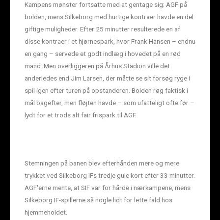
Kampens mønster fortsatte med at gentage sig: AGF på
bolden, mens Silkeborg med hurtige kontraer havde en del
giftige muligheder. Efter 25 minutter resulterede en af
disse kontraer i et hjørnespark, hvor Frank Hansen – endnu
en gang – servede et godt indlæg i hovedet på en rød
mand. Men overliggeren på Århus Stadion ville det
anderledes end Jim Larsen, der måtte se sit forsøg ryge i
spil igen efter turen på opstanderen. Bolden røg faktisk i
mål bagefter, men fløjten havde – som ufatteligt ofte før –
lydt for et trods alt fair frispark til AGF.
Stemningen på banen blev efterhånden mere og mere
trykket ved Silkeborg IFs tredje gule kort efter 33 minutter.
AGF'erne mente, at SIF var for hårde i nærkampene, mens
Silkeborg IF-spillerne så nogle lidt for lette fald hos
hjemmeholdet.