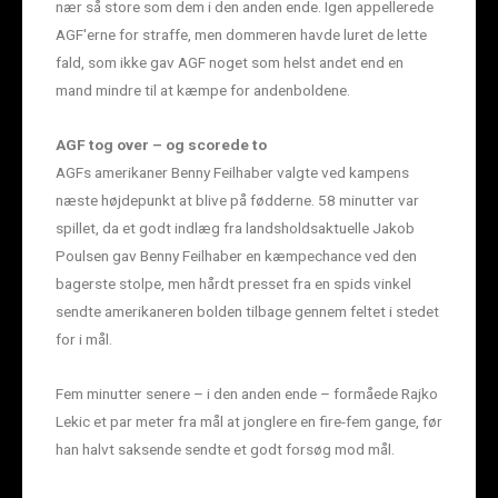
nær så store som dem i den anden ende. Igen appellerede
AGF'erne for straffe, men dommeren havde luret de lette
fald, som ikke gav AGF noget som helst andet end en
mand mindre til at kæmpe for andenboldene.
AGF tog over – og scorede to
AGFs amerikaner Benny Feilhaber valgte ved kampens
næste højdepunkt at blive på fødderne. 58 minutter var
spillet, da et godt indlæg fra landsholdsaktuelle Jakob
Poulsen gav Benny Feilhaber en kæmpechance ved den
bagerste stolpe, men hårdt presset fra en spids vinkel
sendte amerikaneren bolden tilbage gennem feltet i stedet
for i mål.
Fem minutter senere – i den anden ende – formåede Rajko
Lekic et par meter fra mål at jonglere en fire-fem gange, før
han halvt saksende sendte et godt forsøg mod mål.