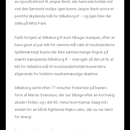
en ripostbold ind til Jesper Bech, der hamrede bolden ind
ved den fjerneste stolpe. Igen kunne Jesper Bech score et
pointforskydende mål for Silkeborg IF – og igen blev der
stille på NRGi Park.
Fuldt fortjent at Silkeborg IF kom tilbage i kampen, efter at
have givet et par lidt for nemme mål væk til modstanderne.
Spillemæssigt kunne der ikke sættes mange fingrer på
stærkt kæmpende Silkeborg IF – men igen så det ud til, at
lidt for letkøbte mål til modstanderholdet kunne blive
afgørende for holdets resultatmæssige skæbne.
Silkeborg satte efter 77 minutter friske ben på banen i
form af Martin Svensson, der var tilbage efter en kortvarig
skade i foden, og i det 83. minut kom Kaimar Saag ind i
stedet for en hårdt fightende Rajko Lekic, der nu var tømt
for energi.