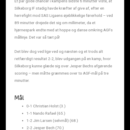
Et par gode chancer i kampens sidste ti minutter viste, at
Silkeborg IF stadig havde kræfter af give af, efter en
herrefight mod SAS Ligaens øjeblikkelige førerhold – ved
89 minutter drejede det sig om millimeter, da et
hjørnespark endte med at hoppe og danse omkring AGFs
mållinje. Det var så tæt på!
Det blev dog ved lige ved og næsten og et trods alt
retfærdigt resultat 2-2, blev udgangen på en kamp, hvor
Silkeborg kunne glæde sig over Jesper Bechs afgørende
scoring – men måtte græmmes over to AGF-mål på tre
minutter.
Mål
0-1 Christian Holst (3.)
1-1 Nando Rafael (65.)
1-2 Jim Larsen (selvmål) (68.)
2-2 Jesper Bech (70.)