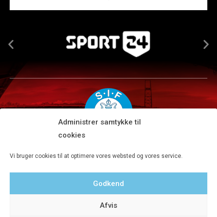
Administrer samtykke til
cookies
Silkeborg IF A/S · JYSK park, Ansvej 104 · DK-8600 Silkeborg
Vi bruger cookies til at optimere vores websted og vores service.
Tlf 8680 4477 · Fax 8680 4647 · Kontortid man-fre kl. 9-15
Godkend
Privatlivspolitik
Afvis