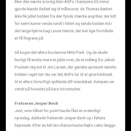
Men den næste scoring blev AGFs. I kampens 65 minut
gjorde Nando Rafael sig til målscorer, da Thomas Bælum
ikke fik pillet bolden fra den fysisk stærke angriber, der lidt
for nemt kunne vende rundt i feltet og sende bolden ind i
det lange hjørne bag Lasse Heinze, der kun lige formåede
at få fingrene på.
Så kogte det ellers bovlamme NRGi Park. Og de skulle
hurtigt få endnu mere at juble over, da et indlæg fra Jakob
Poulsen røg ind til Jim Larsen, der ganske upresset sendte
bolden i eget net. Nu var det AGFs tur til at give koldvask
til et ellers fornuftigt spillende SIF-mandskab. Kampen var
vendt på hovedet på bare tre minutter.
Frelseren Jesper Bech
Just, som håbet for point havde fået et ordentligt
nyreslag, dukkede frelsende Jesper Bech op i feltets
højreside. Efter en lidt løs chance kunne Rajko Lekic lægge