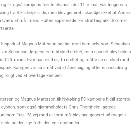
 og fik også kampens første chance i det 11. minut. Falstringernes
sning fra SIF’s højre-side, men blev generet i skudøjeblikket af Ander
på tværs af mål, mens Holten appellerede for straffespark. Dommer
rtsætte.
 et frispark af Magnus Mattsson begået mod ham selv, som Sebastian
var Sebastian Jørgensen fri til skud i feltet, men sparket blev bloker
det 20. minut, hvor han vred sig fri i feltet og måtte se sit skud mod
espark. Kampen var så småt ved at åbne sig, og efter en indledning
og roligt ved at overtage kampen.
Petersen og Magnus Mattsson fik Nykøbing FC kampens hidtil største
d i dybden, som også hjemmeholdets Chris Thorsheim jagtede.
denom Friis. På vej mod et tomt mål blev han generet så meget i
illede bolden lige forbi den ene opstander.