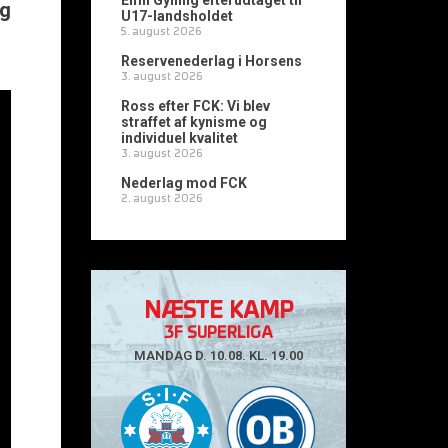
Emil Gylling efterudtaget til
ng
U17-landsholdet
5. august 2026
Reservenederlag i Horsens
3. august 2026
Ross efter FCK: Vi blev
straffet af kynisme og
individuel kvalitet
3. august 2026
Nederlag mod FCK
2. august 2026
NÆSTE KAMP
3F SUPERLIGA
MANDAG D. 10.08. KL. 19.00