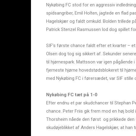
Nykøbing FC stod for en aggressiv indledning
spidsangriber, Emil Holten, jagtede en flad pa
Hagelskjær og faldt omkuld. Bolden trillede 
Patrick Stenzel Rasmussen lod dog spillet fo
SIF’s første chance faldt efter et kvarter –
Olsen dog tog sig sikkert af. Sekunder senere 
til hjørnespark. Mattsson var igen pågående i 
fjerneste hjørne hovedstødsblokeret til hjørn
med Nykøbing FC i førersædet, var SIF stille 
Nykøbing FC tæt på 1-0
Efter endnu et par skudchancer til Stephan 
chance. Peter Friis gik frem mod en høj bol
Thorsheim nåede den først og prikkede den u
skudøjeblikket af Anders Hagelskjær, at han tr