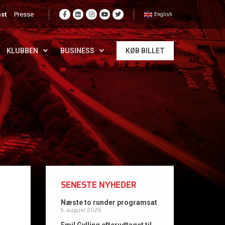
st
Presse
English
KLUBBEN
BUSINESS
KØB BILLET
SENESTE NYHEDER
Næste to runder programsat
5. august 2026