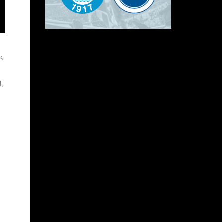
e,
1,