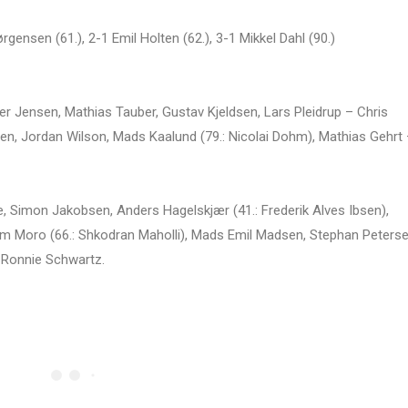
rgensen (61.), 2-1 Emil Holten (62.), 3-1 Mikkel Dahl (90.)
r Jensen, Mathias Tauber, Gustav Kjeldsen, Lars Pleidrup – Chris
sen, Jordan Wilson, Mads Kaalund (79.: Nicolai Dohm), Mathias Gehrt
ne, Simon Jakobsen, Anders Hagelskjær (41.: Frederik Alves Ibsen),
him Moro (66.: Shkodran Maholli), Mads Emil Madsen, Stephan Peters
 Ronnie Schwartz.