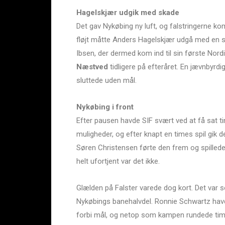
Hagelskjær udgik med skade
Det gav Nykøbing ny luft, og falstringerne ko
fløjt måtte Anders Hagelskjær udgå med en s
Ibsen, der dermed kom ind til sin første Nord
Næstved
tidligere på efteråret. En jævnbyrdi
sluttede uden mål.
Nykøbing i front
Efter pausen havde SIF svært ved at få sat
muligheder, og efter knapt en times spil gik
Søren Christensen førte den frem og spillede 
helt ufortjent var det ikke.
Glælden på Falster varede dog kort. Det var so
Nykøbings banehalvdel. Ronnie Schwartz havde
forbi mål, og netop som kampen rundede time