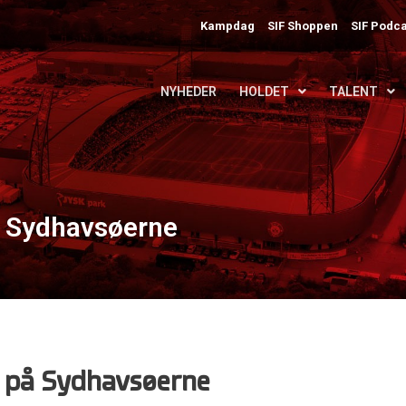
Kampdag
SIF Shoppen
SIF Podca
NYHEDER
HOLDET
TALENT
å Sydhavsøerne
 på Sydhavsøerne