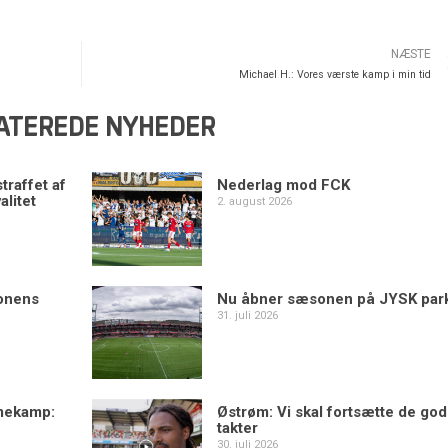
NÆSTE
Michael H.: Vores værste kamp i min tid
ATEREDE NYHEDER
traffet af
Nederlag mod FCK
alitet
2. august 2026
sonens
Nu åbner sæsonen på JYSK par
31. juli 2026
mekamp:
Østrøm: Vi skal fortsætte de go
takter
30. juli 2026