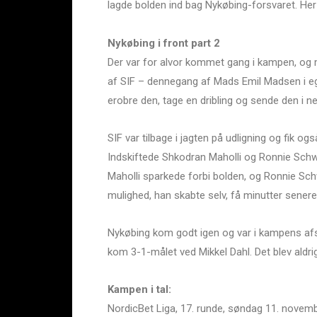
lagde bolden ind bag Nykøbing-forsvaret. Her
Nykøbing i front part 2
Der var for alvor kommet gang i kampen, og 
af SIF – dennegang af Mads Emil Madsen i ege
erobre den, tage en dribling og sende den i nett
SIF var tilbage i jagten på udligning og fik og
Indskiftede Shkodran Maholli og Ronnie Schw
Maholli sparkede forbi bolden, og Ronnie Sc
mulighed, han skabte selv, få minutter senere
Nykøbing kom godt igen og var i kampens afslu
kom 3-1-målet ved Mikkel Dahl. Det blev ald
Kampen i tal:
NordicBet Liga, 17. runde, søndag 11. novembe