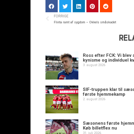
FORRIGE
Flinta ramt af sygdom – Okkels småskadet
REL
Ross efter FCK: Vi blev s
kynisme og individuel kv
3. august 2026
SIF-truppen klar til sæ
første hjemmekamp
2. august 2026
Sæsonens første hjem
Køb billetflex nu
31. juli 2026