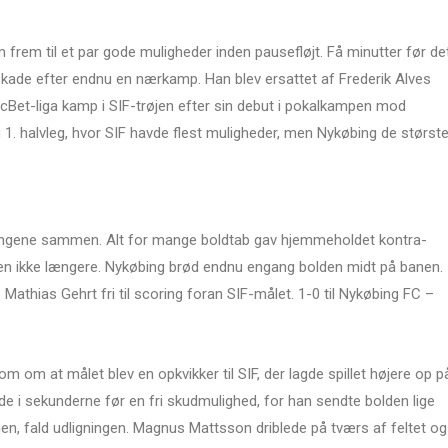
m frem til et par gode muligheder inden pausefløjt. Få minutter før de
kade efter endnu en nærkamp. Han blev ersattet af Frederik Alves
icBet-liga kamp i SIF-trøjen efter sin debut i pokalkampen mod
g 1. halvleg, hvor SIF havde flest muligheder, men Nykøbing de største
 tingene sammen. Alt for mange boldtab gav hjemmeholdet kontra-
 den ikke længere. Nykøbing brød endnu engang bolden midt på banen.
Mathias Gehrt fri til scoring foran SIF-målet. 1-0 til Nykøbing FC –
m om at målet blev en opkvikker til SIF, der lagde spillet højere op p
 i sekunderne før en fri skudmulighed, for han sendte bolden lige
n, fald udligningen. Magnus Mattsson driblede på tværs af feltet og