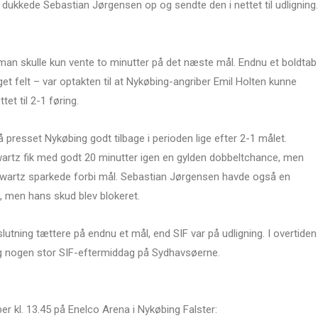
 dukkede Sebastian Jørgensen op og sendte den i nettet til udligning.
man skulle kun vente to minutter på det næste mål. Endnu et boldtab
t felt – var optakten til at Nykøbing-angriber Emil Holten kunne
et til 2-1 føring.
så presset Nykøbing godt tilbage i perioden lige efter 2-1 målet.
artz fik med godt 20 minutter igen en gylden dobbeltchance, men
hwartz sparkede forbi mål. Sebastian Jørgensen havde også en
, men hans skud blev blokeret.
tning tættere på endnu et mål, end SIF var på udligning. I overtiden
rig nogen stor SIF-eftermiddag på Sydhavsøerne.
r kl. 13.45 på Enelco Arena i Nykøbing Falster: