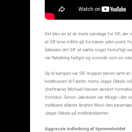
Det blev en af de triste søndage for SIF, der 
at SIF’erne måtte gå fra banen uden point, fo
lykkedes det SIF at sætte noget fornuftigt samm
var Nykøbing farligst og scorede som en natur
Op til kampen var SIF-truppen blevet ramt af 
holdbussen til Falster, mens Jeppe Okkels m
cheftræner Michael Hansen ændret formatio
frontduo. Simon Jakobsen var tilbage i det c
midtbane afløste Ibrahim Moro den karantæn
Jeppe Okkels på midtbanekanten.
Aggressiv indledning af hjemmeholdet