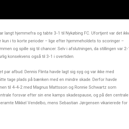
var langt hjemmefra og tabte 3-1 til Nykøbing FC. Ufortjent var det ikk
r kun i to korte perioder – lige efter hjemmeholdets to scoringer –
en og spille sig til chancer. Selv i afslutningen, da stillingen var 2-
lig konsekvens også til 3-1 i overtiden.
et par afbud. Dennis Flinta havde lagt sig syg og var ikke med
åtte tage plads på bænken med en mindre skade. Derfor havde
nen til 4-4-2 med Magnus Mattsson og Ronnie Schwartz som
entrale forsvar efter sin ene kamps skadespause, og på den centrale
eramte Mikkel Vendelbo, mens Sebastian Jørgensen vikarierede for