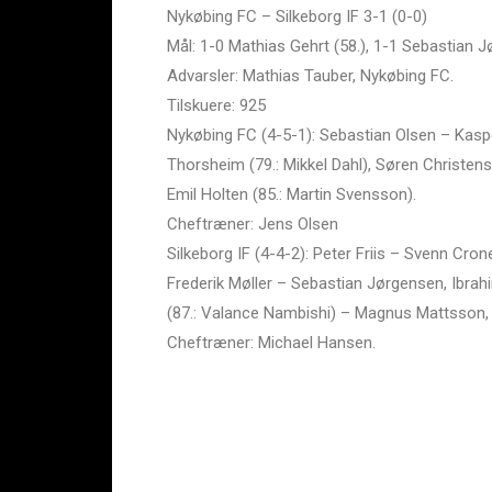
Nykøbing FC – Silkeborg IF 3-1 (0-0)
Mål: 1-0 Mathias Gehrt (58.), 1-1 Sebastian Jø
Advarsler: Mathias Tauber, Nykøbing FC.
Tilskuere: 925
Nykøbing FC (4-5-1): Sebastian Olsen – Kaspe
Thorsheim (79.: Mikkel Dahl), Søren Christen
Emil Holten (85.: Martin Svensson).
Cheftræner: Jens Olsen
Silkeborg IF (4-4-2): Peter Friis – Svenn Cro
Frederik Møller – Sebastian Jørgensen, Ibra
(87.: Valance Nambishi) – Magnus Mattsson,
Cheftræner: Michael Hansen.