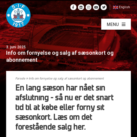
English
MENU
3. juni 2025
Info om fornyelse og salg af sæsonkort og
abonnement
Forside
»
Info om fornyelse og salg af sæsonkort og abonnement
En lang sæson har nået sin
afslutning – så nu er det snart
tid til at købe eller forny sit
sæsonkort. Læs om det
forestående salg her.