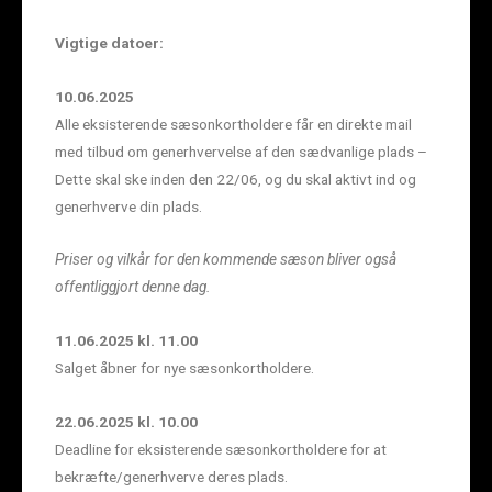
Vigtige datoer:
10.06.2025
Alle eksisterende sæsonkortholdere får en direkte mail
med tilbud om generhvervelse af den sædvanlige plads –
Dette skal ske inden den 22/06, og du skal aktivt ind og
generhverve din plads.
Priser og vilkår for den kommende sæson bliver også
offentliggjort denne dag.
11.06.2025 kl. 11.00
Salget åbner for nye sæsonkortholdere.
22.06.2025 kl. 10.00
Deadline for eksisterende sæsonkortholdere for at
bekræfte/generhverve deres plads.