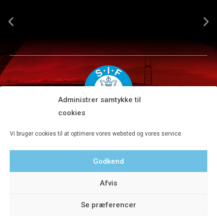
Administrer samtykke til
cookies
Silkeborg IF A/S · JYSK park, Ansvej 104 · DK-8600 Silkeborg
Vi bruger cookies til at optimere vores websted og vores service.
Tlf 8680 4477 · Fax 8680 4647 · Kontortid man-fre kl. 9-15
Godkend
Privatlivspolitik
Afvis
Se præferencer