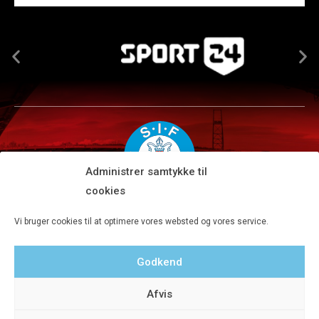
Administrer samtykke til
cookies
Silkeborg IF A/S · JYSK park, Ansvej 104 · DK-8600 Silkeborg
Vi bruger cookies til at optimere vores websted og vores service.
Tlf 8680 4477 · Fax 8680 4647 · Kontortid man-fre kl. 9-15
Godkend
Privatlivspolitik
Afvis