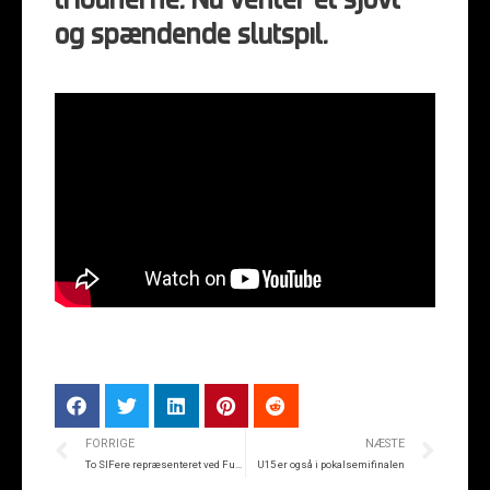
tribunerne. Nu venter et sjovt
og spændende slutspil.
FORRIGE
NÆSTE
To SIFere repræsenteret ved Future-samling
U15 er også i pokalsemifinalen