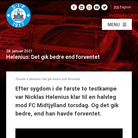
English
MENU
28. januar 2021
Helenius: Det gik bedre end forventet
Forside
»
Helenius: Det gik bedre end forventet
Efter sygdom i de første to testkampe
var Nicklas Helenius klar til en halvleg
mod FC Midtjylland torsdag. Og det gik
bedre, end han havde forventet.