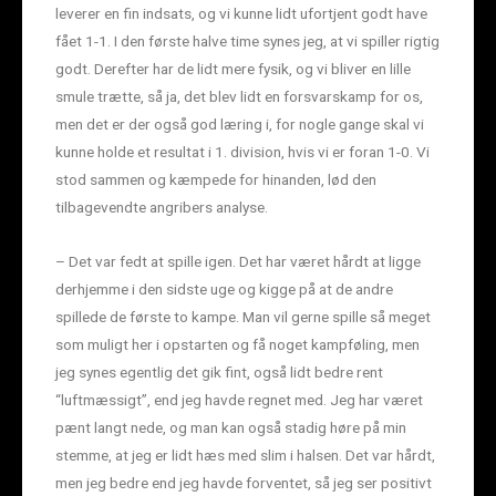
leverer en fin indsats, og vi kunne lidt ufortjent godt have
fået 1-1. I den første halve time synes jeg, at vi spiller rigtig
godt. Derefter har de lidt mere fysik, og vi bliver en lille
smule trætte, så ja, det blev lidt en forsvarskamp for os,
men det er der også god læring i, for nogle gange skal vi
kunne holde et resultat i 1. division, hvis vi er foran 1-0. Vi
stod sammen og kæmpede for hinanden, lød den
tilbagevendte angribers analyse.
– Det var fedt at spille igen. Det har været hårdt at ligge
derhjemme i den sidste uge og kigge på at de andre
spillede de første to kampe. Man vil gerne spille så meget
som muligt her i opstarten og få noget kampføling, men
jeg synes egentlig det gik fint, også lidt bedre rent
“luftmæssigt”, end jeg havde regnet med. Jeg har været
pænt langt nede, og man kan også stadig høre på min
stemme, at jeg er lidt hæs med slim i halsen. Det var hårdt,
men jeg bedre end jeg havde forventet, så jeg ser positivt