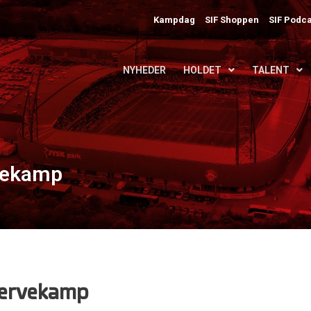
Kampdag
SIF Shoppen
SIF Podca
NYHEDER
HOLDET
TALENT
rvekamp
eservekamp