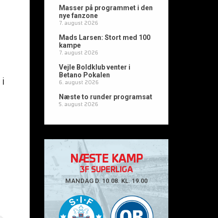
Masser på programmet i den
nye fanzone
7. august 2026
Mads Larsen: Stort med 100
kampe
7. august 2026
Vejle Boldklub venter i
Betano Pokalen
 i
6. august 2026
Næste to runder programsat
5. august 2026
NÆSTE KAMP
3F SUPERLIGA
MANDAG D. 10.08. KL. 19.00