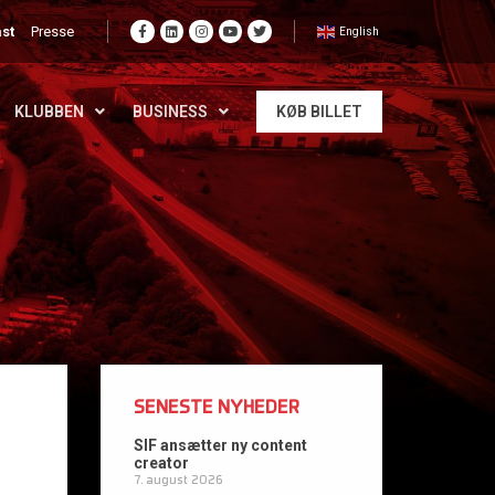
st
Presse
English
KLUBBEN
BUSINESS
KØB BILLET
SENESTE NYHEDER
SIF ansætter ny content
creator
7. august 2026