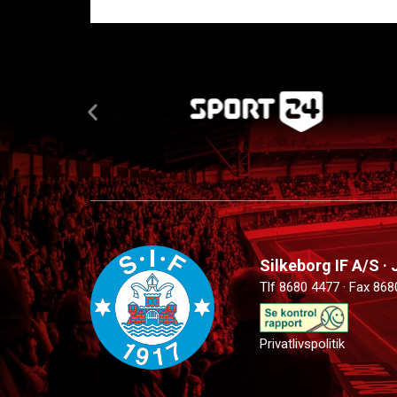
Silkeborg IF A/S ·
Tlf 8680 4477 · Fax 868
Privatlivspolitik