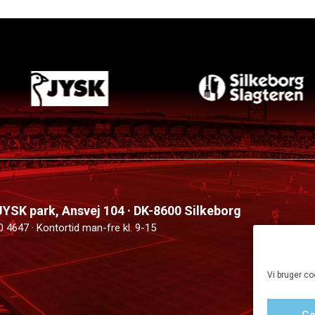
 JYSK park, Ansvej 104 · DK-8600 Silkeborg
0 4647 · Kontortid man-fre kl. 9-15
Vi bruger co
Go