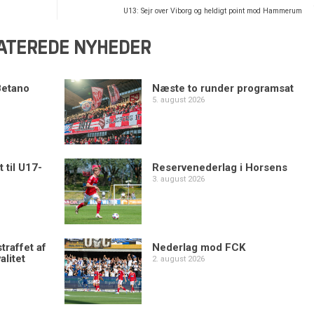
U13: Sejr over Viborg og heldigt point mod Hammerum
ATEREDE NYHEDER
Betano
Næste to runder programsat
5. august 2026
 til U17-
Reservenederlag i Horsens
3. august 2026
traffet af
Nederlag mod FCK
alitet
2. august 2026