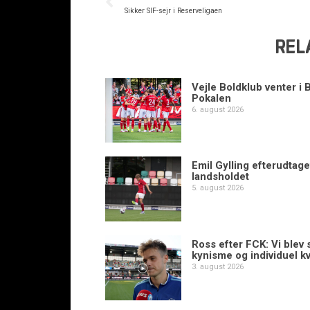
Sikker SIF-sejr i Reserveligaen
REL
Vejle Boldklub venter i 
Pokalen
6. august 2026
Emil Gylling efterudtaget
landsholdet
5. august 2026
Ross efter FCK: Vi blev s
kynisme og individuel kv
3. august 2026