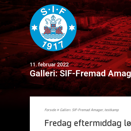
11. februar 2022
Galleri: SIF-Fremad Amag
Forside
»
Galleri: SIF-Fremad Amager, testkamp
Fredag eftermiddag lø