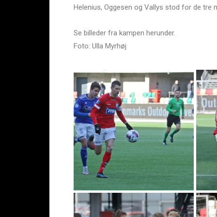
Helenius, Oggesen og Vallys stod for de tre 
Se billeder fra kampen herunder.
Foto: Ulla Myrhøj