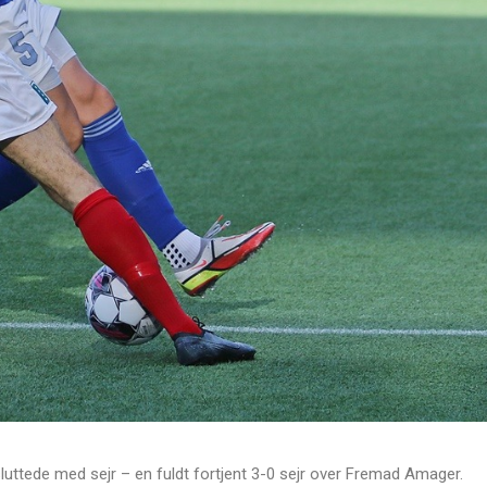
uttede med sejr – en fuldt fortjent 3-0 sejr over Fremad Amager.