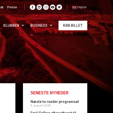
st
Presse
English
KLUBBEN
BUSINESS
KØB BILLET
SENESTE NYHEDER
Næste to runder programsat
5. august 2026