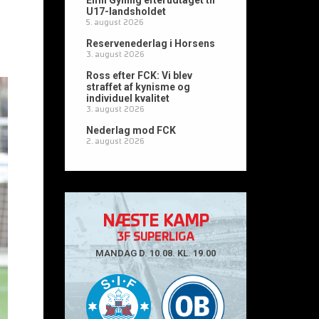
Emil Gylling efterudtaget til
U17-landsholdet
5. august 2026
Reservenederlag i Horsens
3. august 2026
Ross efter FCK: Vi blev
straffet af kynisme og
individuel kvalitet
3. august 2026
Nederlag mod FCK
2. august 2026
NÆSTE KAMP
3F SUPERLIGA
MANDAG D. 10.08. KL. 19.00