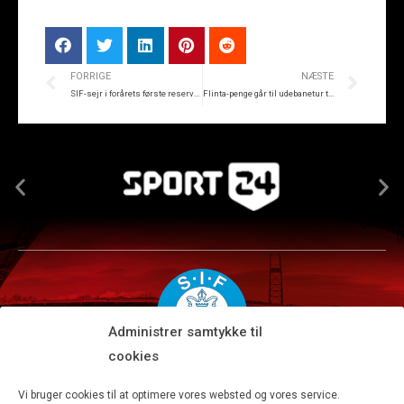
FORRIGE
NÆSTE
SIF-sejr i forårets første reserveliga-kamp
Flinta-penge går til udebanetur til Odense
Administrer samtykke til
cookies
Silkeborg IF A/S · JYSK park, Ansvej 104 · DK-8600 Silkeborg
Vi bruger cookies til at optimere vores websted og vores service.