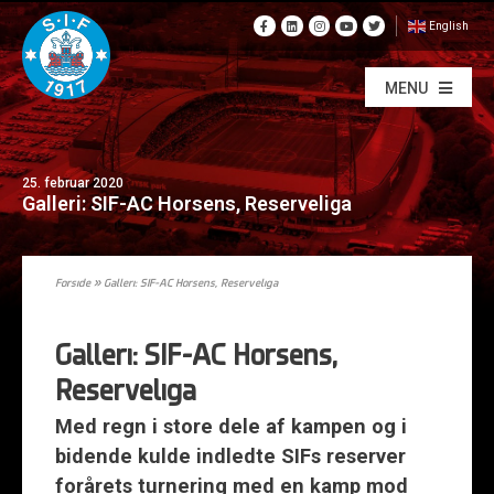
English
MENU
25. februar 2020
Galleri: SIF-AC Horsens, Reserveliga
Forside
»
Galleri: SIF-AC Horsens, Reserveliga
Galleri: SIF-AC Horsens,
Reserveliga
Med regn i store dele af kampen og i
bidende kulde indledte SIFs reserver
forårets turnering med en kamp mod