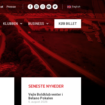
st
Presse
English
KLUBBEN
BUSINESS
KØB BILLET
SENESTE NYHEDER
Vejle Boldklub venter i
Betano Pokalen
6. august 2026