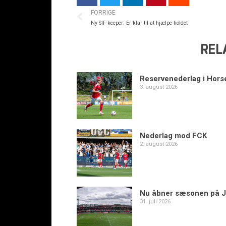
FORRIGE
Ny SIF-keeper: Er klar til at hjælpe holdet
REL
Reservenederlag i Hors
3. august 2026
Nederlag mod FCK
2. august 2026
Nu åbner sæsonen på J
31. juli 2026