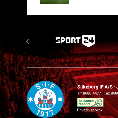
Silkeborg IF A/S ·
Tlf 8680 4477 · Fax 868
Privatlivspolitik