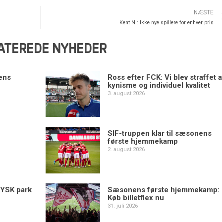
NÆSTE
Kent N.: Ikke nye spillere for enhver pris
ATEREDE NYHEDER
ens
Ross efter FCK: Vi blev straffet a
kynisme og individuel kvalitet
3. august 2026
SIF-truppen klar til sæsonens
første hjemmekamp
2. august 2026
YSK park
Sæsonens første hjemmekamp:
Køb billetflex nu
31. juli 2026