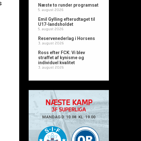
s
Næste to runder programsat
5. august 2026
r
Emil Gylling efterudtaget til
U17-landsholdet
5. august 2026
Reservenederlag i Horsens
3. august 2026
Ross efter FCK: Vi blev
straffet af kynisme og
individuel kvalitet
3. august 2026
NÆSTE KAMP
3F SUPERLIGA
MANDAG D. 10.08. KL. 19.00