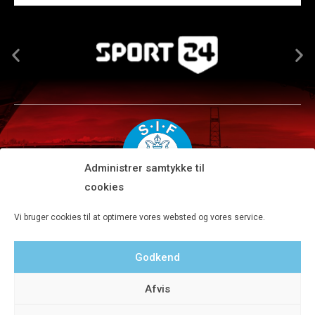
Administrer samtykke til
cookies
Silkeborg IF A/S · JYSK park, Ansvej 104 · DK-8600 Silkeborg
Vi bruger cookies til at optimere vores websted og vores service.
Tlf 8680 4477 · Fax 8680 4647 · Kontortid man-fre kl. 9-15
Godkend
Privatlivspolitik
Afvis