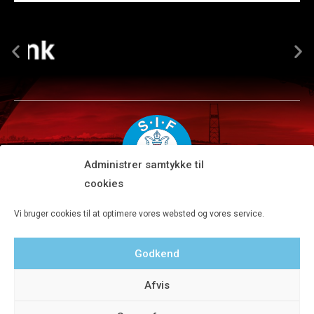
Administrer samtykke til
cookies
Silkeborg IF A/S · JYSK park, Ansvej 104 · DK-8600 Silkeborg
Vi bruger cookies til at optimere vores websted og vores service.
Tlf 8680 4477 · Fax 8680 4647 · Kontortid man-fre kl. 9-15
Godkend
Privatlivspolitik
Afvis