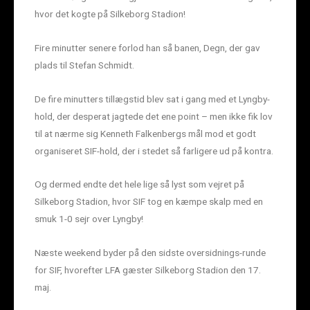
hvor det kogte på Silkeborg Stadion!
Fire minutter senere forlod han så banen, Degn, der gav
plads til Stefan Schmidt.
De fire minutters tillægstid blev sat i gang med et Lyngby-
hold, der desperat jagtede det ene point – men ikke fik lov
til at nærme sig Kenneth Falkenbergs mål mod et godt
organiseret SIF-hold, der i stedet så farligere ud på kontra.
Og dermed endte det hele lige så lyst som vejret på
Silkeborg Stadion, hvor SIF tog en kæmpe skalp med en
smuk 1-0 sejr over Lyngby!
Næste weekend byder på den sidste oversidnings-runde
for SIF, hvorefter LFA gæster Silkeborg Stadion den 17.
maj.