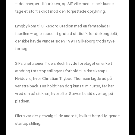
– det snerper til i rækken, og SIF ville med en sejr kunne
tage et stort skridt mod den forjættede oprykning.
Lyngby kom til Silkeborg Stadion med en femteplads i
tabellen – og en absolut grufuld statistik for de kongeblå,
der ikke havde vundet siden 1991 i Silkeborg trods tyve
forsøg.
SIFs cheftræner Troels Bech havde foretaget en enkelt
ændring i startopstillingen i forhold til sidste kamp i
Hvidovre, hvor Christian Thyboe-Thomsen lagde ud på
venstre back. Her holdt han dog kun i ti minutter, før han
vred om på sit knæ, hvorefter Steven Lustü overtog på
pladsen.
Ellers var der genvalg til de andre ti, hvilket betød følgende
startopstilling: