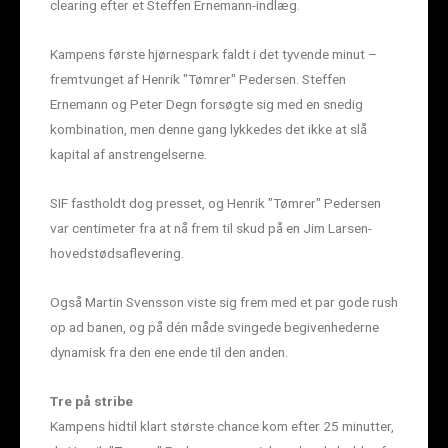
clearing efter et Steffen Ernemann-indlæg.
Kampens første hjørnespark faldt i det tyvende minut –
fremtvunget af Henrik "Tømrer" Pedersen. Steffen
Ernemann og Peter Degn forsøgte sig med en snedig
kombination, men denne gang lykkedes det ikke at slå
kapital af anstrengelserne.
SIF fastholdt dog presset, og Henrik "Tømrer" Pedersen
var centimeter fra at nå frem til skud på en Jim Larsen-
hovedstødsaflevering.
Også Martin Svensson viste sig frem med et par gode rush
op ad banen, og på dén måde svingede begivenhederne
dynamisk fra den ene ende til den anden.
Tre på stribe
Kampens hidtil klart største chance kom efter 25 minutter,