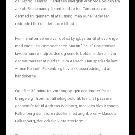
da Henrik "Tømrer" Pedersen energisk erobrede bolden fra
Jakob Bresemann på kanten af feltet. Tømreren var
dermed fri igennem til afslutning, men Rune Pedersen
reddede i flot stil det store tilbud.
Fem minutter senere var det så Lyngbys tur til at svare igen
med endnu en kæmpechance. Martin "Polle" Christensen
lavede numre i højresiden og sendte bolden indover, hvor
der var masser af plads til Kim Aabech. Han sparkede lavt
– men Kenneth Falkenberg hev en klasseredning ud af
handskerne.
Og efter 33 minutter var Lyngby igen centimeter fra at
bringe sig i front. En tilfældig bold fik lov til at passere
gennem feltet til Andreas Wihlborg, men igen blev Kenneth
Falkenberg den store i duellen med angriberen – klasse af
Falkenberg, der virkelig viste storform.