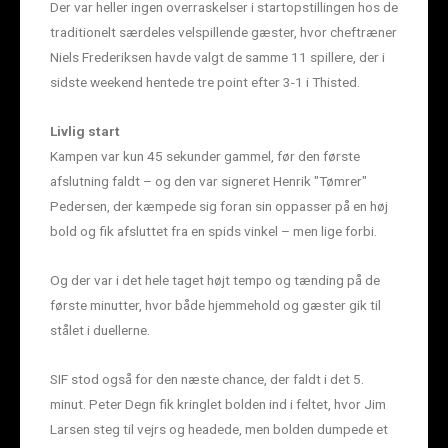
Der var heller ingen overraskelser i startopstillingen hos de
traditionelt særdeles velspillende gæster, hvor cheftræner
Niels Frederiksen havde valgt de samme 11 spillere, der i
sidste weekend hentede tre point efter 3-1 i Thisted.
Livlig start
Kampen var kun 45 sekunder gammel, før den første
afslutning faldt – og den var signeret Henrik "Tømrer"
Pedersen, der kæmpede sig foran sin oppasser på en høj
bold og fik afsluttet fra en spids vinkel – men lige forbi.
Og der var i det hele taget højt tempo og tænding på de
første minutter, hvor både hjemmehold og gæster gik til
stålet i duellerne.
SIF stod også for den næste chance, der faldt i det 5.
minut. Peter Degn fik kringlet bolden ind i feltet, hvor Jim
Larsen steg til vejrs og headede, men bolden dumpede et