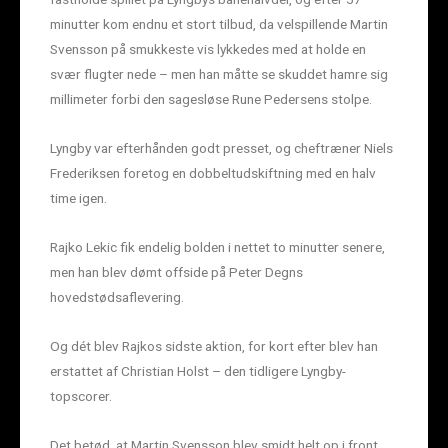
minutter kom endnu et stort tilbud, da velspillende Martin
Svensson på smukkeste vis lykkedes med at holde en
svær flugter nede – men han måtte se skuddet hamre sig
millimeter forbi den sagesløse Rune Pedersens stolpe.
Lyngby var efterhånden godt presset, og cheftræner Niels
Frederiksen foretog en dobbeltudskiftning med en halv
time igen.
Rajko Lekic fik endelig bolden i nettet to minutter senere,
men han blev dømt offside på Peter Degns
hovedstødsaflevering.
Og dét blev Rajkos sidste aktion, for kort efter blev han
erstattet af Christian Holst – den tidligere Lyngby-
topscorer.
Det betød, at Martin Svensson blev smidt helt op i front,