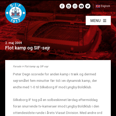
English
MENU
2. maj 2009
Flot kamp og SIF-sejr
Forside
»
Flot kamp og SIF-sejr
Peter Degn scorede for anden kamp i træk og dermed
sejrsmålet fem minutter før tid i en dynamisk kamp, der
endte med 1-0 til Silkeborg IF mod Lyngby Boldklub.
Silkeborg IF tog på en solbeskinnet lørdag eftermiddag
foran snurrende tv-kameraer imod Lyngby Boldklub i den
ottendesidste runde i årets Viasat Division. Med andre ord