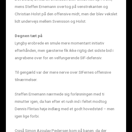
mens Steffen Ernemann overtog på venstrekanten og
Christian Holst på den offensive midt, men der blev vekslet
lidt undervejs mellem Svensson og Holst.
Degnen tæt på
Lyngby erobrede en smule mere momentant initiativ
efterhånden, men gæsterne fik ikke rigtig det sidste bid i
angrebene over for en velfungerende SIF-defensiv.
Til gengæld var der mere nerve over SIFernes offensive
tilnærmelser.
Steffen Ernemann nærmede sig forløsningen med ti
minutter igen, da han efter et rush ind i feltet modtog
Dennis Flintas høje indlæg med et godt hovedstød – men
igen lige forbi.
Også Simon Azoulay Pedersen kom på banen, da der