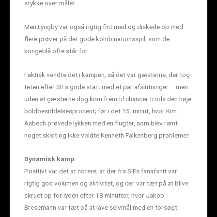
stykke over målet.
Men Lyngby var også rigtig fint med og diskede op med
flere prøver på det gode kombinationsspil, som de
kongeblå ofte står for.
Faktisk vendte det i kampen, så det var gæsterne, der tog
teten efter SIFs gode start med et par afslutninger – men
uden at gæsterne dog kom frem til chancer trods den høje
boldbesiddelsesprocent; før i det 15. minut, hvor Kim
Aabech prøvede lykken med en flugter, som blev ramt
noget skidt og ikke voldte Kenneth Falkenberg problemer.
Dynamisk kamp
Positivt var det at notere, at der fra SIFs fanafsnit var
rigtig god volumen og aktivitet, og der var tæt på at blive
skruet op for lyden efter 18 minutter, hvor Jakob
Bresemann var tæt på at lave selvmål med en forsøgt