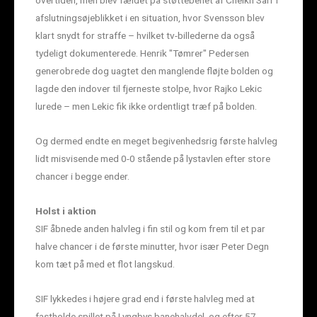
overtiden, men blev fældet på støttebenet af Cheikh Sarr i
afslutningsøjeblikket i en situation, hvor Svensson blev
klart snydt for straffe – hvilket tv-billederne da også
tydeligt dokumenterede. Henrik "Tømrer" Pedersen
generobrede dog uagtet den manglende fløjte bolden og
lagde den indover til fjerneste stolpe, hvor Rajko Lekic
lurede – men Lekic fik ikke ordentligt træf på bolden.
Og dermed endte en meget begivenhedsrig første halvleg
lidt misvisende med 0-0 stående på lystavlen efter store
chancer i begge ender.
Holst i aktion
SIF åbnede anden halvleg i fin stil og kom frem til et par
halve chancer i de første minutter, hvor især Peter Degn
kom tæt på med et flot langskud.
SIF lykkedes i højere grad end i første halvleg med at
fastholde spillet på Lyngbys banehalvdel, og efter 57