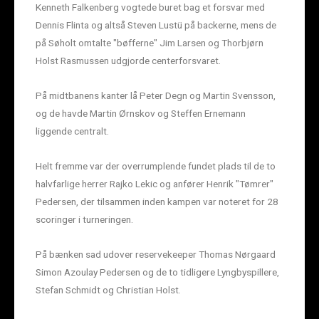
Kenneth Falkenberg vogtede buret bag et forsvar med
Dennis Flinta og altså Steven Lustü på backerne, mens de
på Søholt omtalte "bøfferne" Jim Larsen og Thorbjørn
Holst Rasmussen udgjorde centerforsvaret.
På midtbanens kanter lå Peter Degn og Martin Svensson,
og de havde Martin Ørnskov og Steffen Ernemann
liggende centralt.
Helt fremme var der overrumplende fundet plads til de to
halvfarlige herrer Rajko Lekic og anfører Henrik "Tømrer"
Pedersen, der tilsammen inden kampen var noteret for 28
scoringer i turneringen.
På bænken sad udover reservekeeper Thomas Nørgaard
Simon Azoulay Pedersen og de to tidligere Lyngbyspillere,
Stefan Schmidt og Christian Holst.