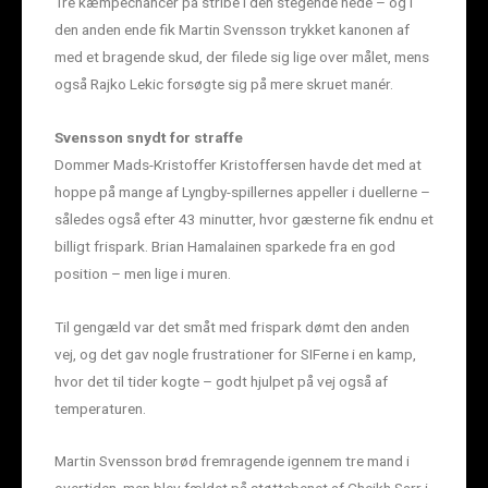
Tre kæmpechancer på stribe i den stegende hede – og i
den anden ende fik Martin Svensson trykket kanonen af
med et bragende skud, der filede sig lige over målet, mens
også Rajko Lekic forsøgte sig på mere skruet manér.
Svensson snydt for straffe
Dommer Mads-Kristoffer Kristoffersen havde det med at
hoppe på mange af Lyngby-spillernes appeller i duellerne –
således også efter 43 minutter, hvor gæsterne fik endnu et
billigt frispark. Brian Hamalainen sparkede fra en god
position – men lige i muren.
Til gengæld var det småt med frispark dømt den anden
vej, og det gav nogle frustrationer for SIFerne i en kamp,
hvor det til tider kogte – godt hjulpet på vej også af
temperaturen.
Martin Svensson brød fremragende igennem tre mand i