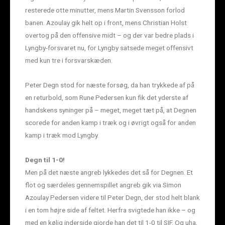
resterede otte minutter, mens Martin Svensson forlod
banen. Azoulay gik helt op i front, mens Christian Holst
overtog på den offensive midt – og der var bedre plads i
Lyngby-forsvaret nu, for Lyngby satsede meget offensivt
med kun tre i forsvarskæden.
Peter Degn stod for næste forsøg, da han trykkede af på
en returbold, som Rune Pedersen kun fik det yderste af
handskens syninger på – meget, meget tæt på, at Degnen
scorede for anden kamp i træk og i øvrigt også for anden
kamp i træk mod Lyngby.
Degn til 1-0!
Men på det næste angreb lykkedes det så for Degnen. Et
flot og særdeles gennemspillet angreb gik via Simon
Azoulay Pedersen videre til Peter Degn, der stod helt blank
i en tom højre side af feltet. Herfra svigtede han ikke – og
med en kølig inderside gjorde han det til 1-0 til SIF. Og uha,