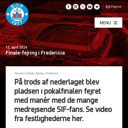
English
MENU
12. april 2024
Finale-fejring i Fredericia
Forside
»
Finale-fejring i Fredericia
På trods af nederlaget blev
pladsen i pokalfinalen fejret
med manér med de mange
medrejsende SIF-fans. Se video
fra festlighederne her.