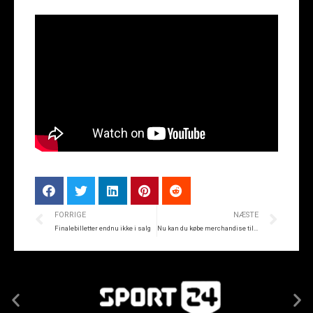
FORRIGE
NÆSTE
Finalebilletter endnu ikke i salg
Nu kan du købe merchandise til Pokalfinalen