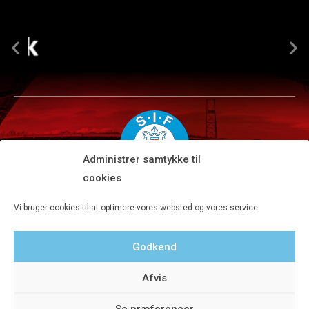
Administrer samtykke til
cookies
Silkeborg IF A/S · JYSK park, Ansvej 104 · DK-8600 Silkeborg
Vi bruger cookies til at optimere vores websted og vores service.
Tlf 8680 4477 · Fax 8680 4647 · Kontortid man-fre kl. 9-15
Godkend
Privatlivspolitik
Afvis
Se præferencer