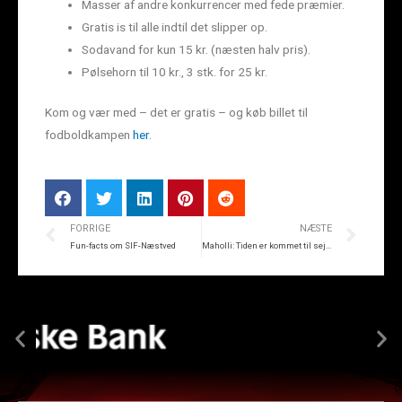
Masser af andre konkurrencer med fede præmier.
Gratis is til alle indtil det slipper op.
Sodavand for kun 15 kr. (næsten halv pris).
Pølsehorn til 10 kr., 3 stk. for 25 kr.
Kom og vær med – det er gratis – og køb billet til
fodboldkampen
her
.
FORRIGE
NÆSTE
Fun-facts om SIF-Næstved
Maholli: Tiden er kommet til sejr på JYSK park