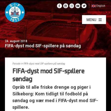
English
MENU
24. august 2018
FIFA-dyst mod SIF-spillere på søndag
Forside
»
FIFA-dyst mod SIF-spillere på søndag
FIFA-dyst mod SIF-spillere
søndag
Opråb til alle friske drenge og piger i
Silkeborg: Kom tidligt til fodbold på
søndag og vær med i FIFA-dyst mod SIF-
spillere.