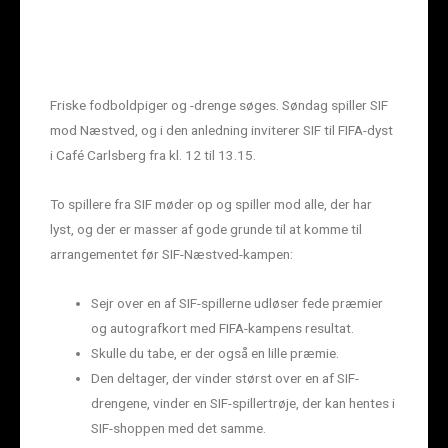
Friske fodboldpiger og -drenge søges. Søndag spiller SIF
mod Næstved, og i den anledning inviterer SIF til FIFA-dyst
i Café Carlsberg fra kl. 12 til 13.15.
To spillere fra SIF møder op og spiller mod alle, der har
lyst, og der er masser af gode grunde til at komme til
arrangementet før SIF-Næstved-kampen:
Sejr over en af SIF-spillerne udløser fede præmier
og autografkort med FIFA-kampens resultat.
Skulle du tabe, er der også en lille præmie.
Den deltager, der vinder størst over en af SIF-
drengene, vinder en SIF-spillertrøje, der kan hentes i
SIF-shoppen med det samme.