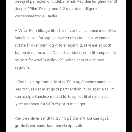
besejret på reglen om udebanemål. Ved den lejlighed vandt
Jesper “Pilm” Prang med 4-2 over den tidligere
verdensmester Al Bacha.
– Vi har Pilm tilbage til i aften, hvor han sammen med Mike
Sanchez skal forsøge at hive et resultat hjem. Vi vandt
sidste år over dem, og vi føler egentlig, at vi har et godt
tag på dem, fortæller Daniel Lauridsen, som til kampen må
se bort fra Adel “Adellovich” Daher, som er ude med
sygdom.
– Det bliver spændende at se Pilm og Sanchez sammen.
Jeg tror, at det er et godt partnerskab, hvor specielt Pilm
kan hjælpe Sanchez med at løfte spillet til et nyt niveau,
lyder analysen fra SIF’s eSports-manager.
Kampen bliver sendt kl. 20.45 på Canal 9. Du kan også
gratis livestreame kampen via dplay.dk.