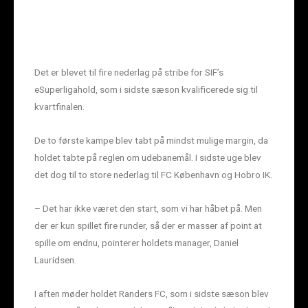
Det er blevet til fire nederlag på stribe for SIF’s
eSuperligahold, som i sidste sæson kvalificerede sig til
kvartfinalen.
De to første kampe blev tabt på mindst mulige margin, da
holdet tabte på reglen om udebanemål. I sidste uge blev
det dog til to store nederlag til FC København og Hobro IK.
– Det har ikke været den start, som vi har håbet på. Men
der er kun spillet fire runder, så der er masser af point at
spille om endnu, pointerer holdets manager, Daniel
Lauridsen.
I aften møder holdet Randers FC, som i sidste sæson blev