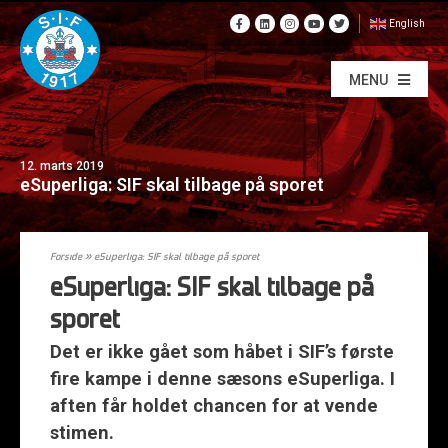
English
MENU
12. marts 2019
eSuperliga: SIF skal tilbage på sporet
Forside
»
eSuperliga: SIF skal tilbage på sporet
eSuperliga: SIF skal tilbage på
sporet
Det er ikke gået som håbet i SIF’s første
fire kampe i denne sæsons eSuperliga. I
aften får holdet chancen for at vende
stimen.