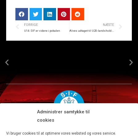
FORRIGE
NÆSTE
U14: SIF er videre i pokalen
Alves udtaget til U20-landshold: Det er gået rigtig stærkt
Administrer samtykke til
cookies
Silkeborg IF A/S · JYSK park, Ansvej 104 · DK-8600 Silkeborg
Vi bruger cookies til at optimere vores websted og vores service.
Tlf 8680 4477 · Fax 8680 4647 · Kontortid man-fre kl. 9-15