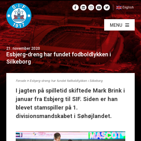
English
MENU
21. november 2020
Esbjerg-dreng har fundet fodboldlykken i
Silkeborg
Forside
»
Esbjerg-dreng har fundet fodboldlykken i Silkeborg
I jagten på spilletid skiftede Mark Brink i
januar fra Esbjerg til SIF. Siden er han
blevet stamspiller på 1.
divisionsmandskabet i Søhøjlandet.