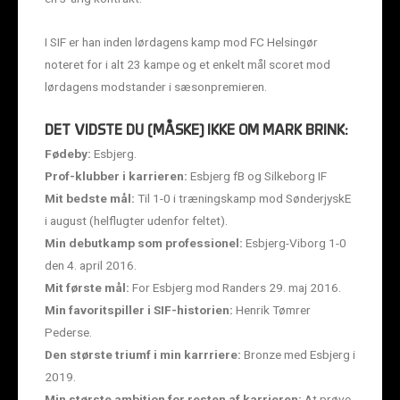
I SIF er han inden lørdagens kamp mod FC Helsingør
noteret for i alt 23 kampe og et enkelt mål scoret mod
lørdagens modstander i sæsonpremieren.
DET VIDSTE DU (MÅSKE) IKKE OM MARK BRINK:
Fødeby:
Esbjerg.
Prof-klubber i karrieren:
Esbjerg fB og Silkeborg IF
Mit bedste mål:
Til 1-0 i træningskamp mod SønderjyskE
i august (helflugter udenfor feltet).
Min debutkamp som professionel:
Esbjerg-Viborg 1-0
den 4. april 2016.
Mit første mål:
For Esbjerg mod Randers 29. maj 2016.
Min favoritspiller i SIF-historien:
Henrik Tømrer
Pederse.
Den største triumf i min karrriere:
Bronze med Esbjerg i
2019.
Min største ambition for resten af karrieren:
At prøve