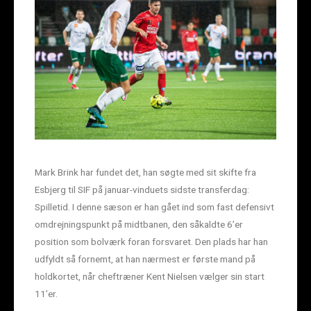
Mark Brink har fundet det, han søgte med sit skifte fra
Esbjerg til SIF på januar-vinduets sidste transferdag:
Spilletid. I denne sæson er han gået ind som fast defensivt
omdrejningspunkt på midtbanen, den såkaldte 6’er
position som bolværk foran forsvaret. Den plads har han
udfyldt så fornemt, at han nærmest er første mand på
holdkortet, når cheftræner Kent Nielsen vælger sin start
11’er.