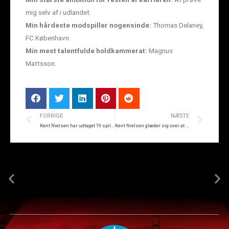
mig selv af i udlandet.
Min hårdeste modspiller nogensinde:
Thomas Delaney,
FC København.
Min mest talentfulde holdkammerat:
Magnus
Mattsson.
FORRIGE
NÆSTE
Kent Nielsen har udtaget 19 spillere til lørdagskamp
Kent Nielsen glæder sig over at være tilbage