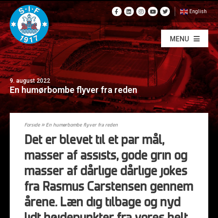
English
MENU
9. august 2022
En humørbombe flyver fra reden
Forside
»
En humørbombe flyver fra reden
Det er blevet til et par mål,
masser af assists, gode grin og
masser af dårlige dårlige jokes
fra Rasmus Carstensen gennem
årene. Læn dig tilbage og nyd