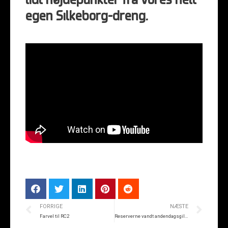
lidt højdepunkter fra vores helt
egen Silkeborg-dreng.
FORRIGE
NÆSTE
Farvel til RC2
Reserverne vandt andendagsgildet i Aalborg