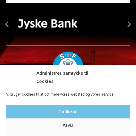
Administrer samtykke til
cookies
Silkeborg IF A/S · JYSK park, Ansvej 104 · DK-8600 Silkeborg
Vi bruger cookies til at optimere vores websted og vores service.
Tlf 8680 4477 · Fax 8680 4647 · Kontortid man-fre kl. 9-15
Godkend
Privatlivspolitik
Afvis