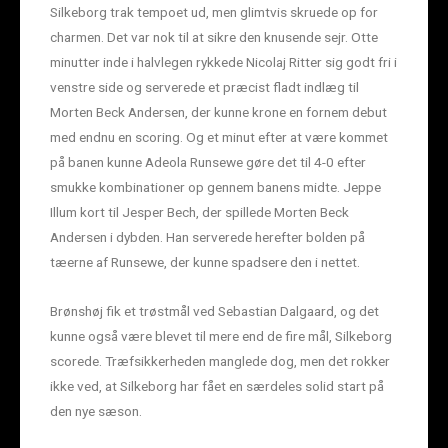
Silkeborg trak tempoet ud, men glimtvis skruede op for
charmen. Det var nok til at sikre den knusende sejr. Otte
minutter inde i halvlegen rykkede Nicolaj Ritter sig godt fri i
venstre side og serverede et præcist fladt indlæg til
Morten Beck Andersen, der kunne krone en fornem debut
med endnu en scoring. Og et minut efter at være kommet
på banen kunne Adeola Runsewe gøre det til 4-0 efter
smukke kombinationer op gennem banens midte. Jeppe
Illum kort til Jesper Bech, der spillede Morten Beck
Andersen i dybden. Han serverede herefter bolden på
tæerne af Runsewe, der kunne spadsere den i nettet.
Brønshøj fik et trøstmål ved Sebastian Dalgaard, og det
kunne også være blevet til mere end de fire mål, Silkeborg
scorede. Træfsikkerheden manglede dog, men det rokker
ikke ved, at Silkeborg har fået en særdeles solid start på
den nye sæson.