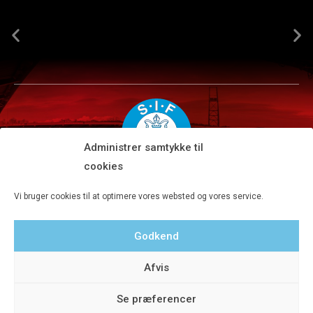
Administrer samtykke til
cookies
Silkeborg IF A/S · JYSK park, Ansvej 104 · DK-8600 Silkeborg
Vi bruger cookies til at optimere vores websted og vores service.
Tlf 8680 4477 · Fax 8680 4647 · Kontortid man-fre kl. 9-15
Godkend
Privatlivspolitik
Afvis
Se præferencer