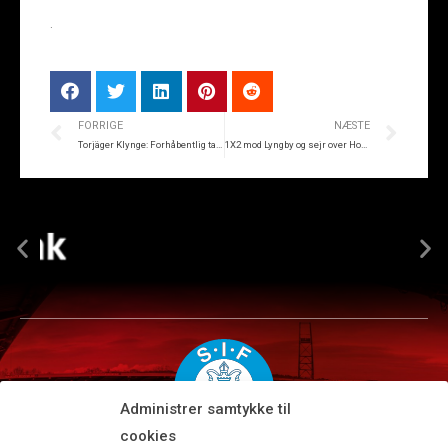
.
FORRIGE
NÆSTE
Torjäger Klynge: Forhåbentlig tager vi tre point igen
1X2 mod Lyngby og sejr over Horsens
Administrer samtykke til
cookies