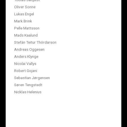
Oliver Sonne
Lukas Engel
Mark Brink
Pelle Mattsson
Mads Kaalund
Stefán Teitur Thórdarson
Andreas Oggesen
Anders Klynge
Nicolai Vallys
Robert Gojani
Sebastian Jørgensen
Søren Tengstedt
Nicklas Helenius