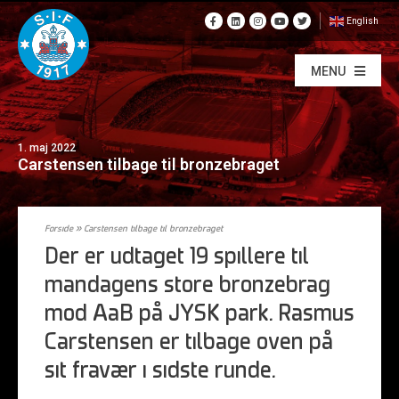
English
MENU
1. maj 2022
Carstensen tilbage til bronzebraget
Forside
»
Carstensen tilbage til bronzebraget
Der er udtaget 19 spillere til
mandagens store bronzebrag
mod AaB på JYSK park. Rasmus
Carstensen er tilbage oven på
sit fravær i sidste runde.