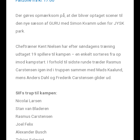
Fanzone fra kl. 17.00
Der gøres opmærksom på, at der bliver optaget scener til
den nye sæson af GURU med Simon Kvamm uden for JYSK
park.
Cheftræner Kent Nielsen har efter søndagens træning
udtaget 19 spillere til kampen – en enkelt sorteres fra op
imod kampstart. I forhold til sidste runde træder Rasmus
Carstensen igen ind i truppen sammen med Mads Kaalund,
mens Anders Dahl og Frederik Carstensen glider ud.
SIFs trup til kampen:
Nicolai Larsen
Stan van Bladeren
Rasmus Carstensen
Joel Felix
Alexander Busch
Tobias Salquist