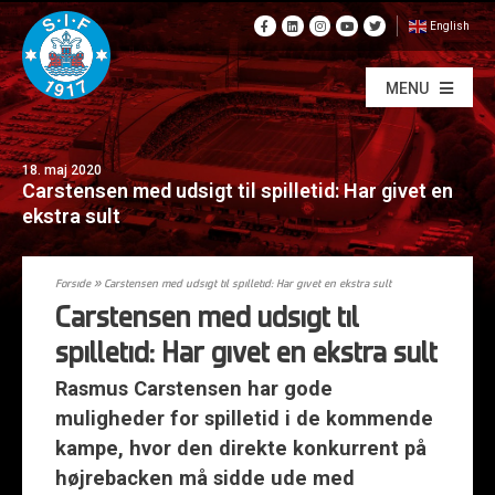
English
MENU
18. maj 2020
Carstensen med udsigt til spilletid: Har givet en
ekstra sult
Forside
»
Carstensen med udsigt til spilletid: Har givet en ekstra sult
Carstensen med udsigt til
spilletid: Har givet en ekstra sult
Rasmus Carstensen har gode
muligheder for spilletid i de kommende
kampe, hvor den direkte konkurrent på
højrebacken må sidde ude med