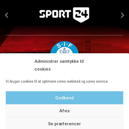
Administrer samtykke til
cookies
Silkeborg IF A/S · JYSK park, Ansvej 104 · DK-8600 Silkeborg
Vi bruger cookies til at optimere vores websted og vores service.
Tlf 8680 4477 · Fax 8680 4647 · Kontortid man-fre kl. 9-15
Godkend
Privatlivspolitik
Afvis
Se præferencer