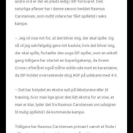
andre ord er der en plads ledig i SIF-forsvaret. Den
naturlige afløser har i denne sæson heddet Rasmus
Carstensen, som indtil videre har fået spilletid i seks
kampe.
– Jeg vil vise mit for, at det bliver mig, der skal spille. Og
så vil jeg selvfølgelig gøre mit bedste, hvis det bliver mig,
der skal spille, fortæller den unge SIF-spiller, som en enkelt
gang tidligere har startet en Superligakamp, da Svenn
Crone i efteråret også måtte sidde ude med en karantæne,
da SIF-holdet overraskende slog AGF på udebane med 4-3.
– Det har betydet en ekstra sult på løbeturene eller til
træning, hvor man lige giver den lidt ekstra for at vise, at
man er klar, lyder det fra Rasmus Carstensen om udsigten
til mulig spilletid i de kommende kampe.
Tidligere har Rasmus Carstensen primært været at finde i