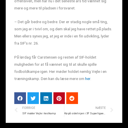
offensiven, men har nu i det seneste års tid vænnet sig
mere og mere til pladsen i forsvaret.
– Det går bedre og bedre. Der er stadig nogle små ting,
som jeg er i tvivl om, og dem skal jeg have rettet på plads.
Men ellers synes jeg, at jeg er inde i en fin udvikling, lyder
fra SIF’s nr. 26.
På lørdag får Carstensen og resten af SIF-holdet
muligheden for at få vænnet sig til at skulle spille
fodboldkampe igen. Her møder holdet nemlig Vejle i en
træningskamp. Den kan du læse mere om
her
.
FORRIGE
NÆSTE
SIF møder Vejle i testkamp
Kø på sidelinjen i 3F Superligaens genstart