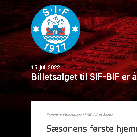
15. juli 2022
Billetsalget til SIF-BIF er 
Forside
»
Billetsalget til SIF-BIF er åbent
Sæsonens første hje