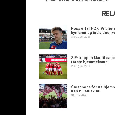
Ny Performance Rapport med spændende indsigter
REL
Ross efter FCK: Vi blev s
kynisme og individuel kv
3. august 2026
SIF-truppen klar til sæ
første hjemmekamp
2. august 2026
Sæsonens første hjem
Køb billetflex nu
31. juli 2026