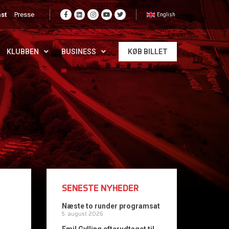
st
Presse
English
KLUBBEN
BUSINESS
KØB BILLET
SENESTE NYHEDER
Næste to runder programsat
5. august 2026