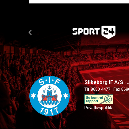
Silkeborg IF A/S ·
Tlf 8680 4477 · Fax 868
Privatlivspolitik