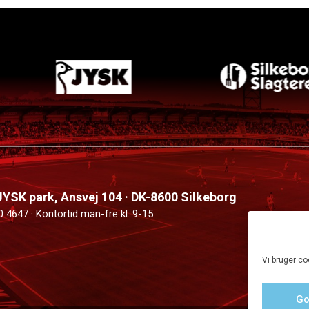
 JYSK park, Ansvej 104 · DK-8600 Silkeborg
0 4647 · Kontortid man-fre kl. 9-15
Vi bruger co
Go