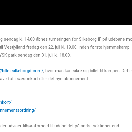
og søndag kl. 14.00 åbnes turneringen for Silkeborg IF på udebane m
til Vestjylland fredag den 22. juli kl. 19.00, inden første hjemmekamp
SK park søndag den 31. juli kl. 18.00.
//billet.silkeborgif.com/
, hvor man kan sikre sig billet til kampen. Det e
ave fat i sæsonkort eller det nye abonnement
nkort/
bonnementsordning/
der udviser tilhørsforhold til udeholdet på andre sektioner end