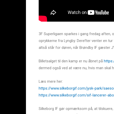
3F Superligaen sparkes i gang fredag aften, 
oprykkerne fra Lyngby. Derefter venter en tur 
altså står for døren, når Brøndby IF gæster JY
Billetsalget til den kamp er nu åbnet på
https:
dermed også ved at være nu, hvis man skal h
Læs mere her:
https://www.silkeborgif.com/jysk-park/saeso
https://www.silkeborgif.com/sif-lancerer-a
Silkeborg IF gør opmærksom på, at tilskuere, 