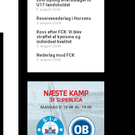
Emil Gylling efterudtaget til
U17-landsholdet
5. august 2026
Reservenederlag i Horsens
3. august 2026
Ross efter FCK: Vi blev
straffet af kynisme og
individuel kvalitet
3. august 2026
Nederlag mod FCK
2. august 2026
NÆSTE KAMP
3F SUPERLIGA
MANDAG D. 10.08. KL. 19.00