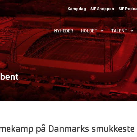
Kampdag
SIF Shoppen
SIF Podca
NYHEDER
HOLDET
TALENT
åbent
mmekamp på Danmarks smukkeste