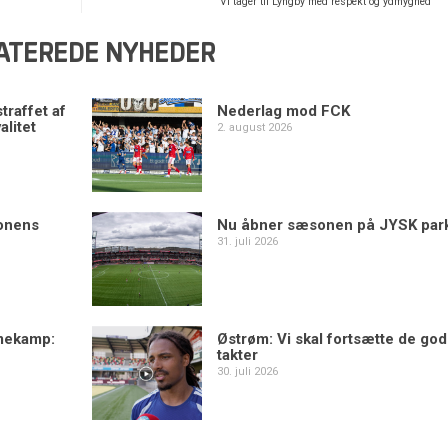
Vi tager til Lyngby med respekt og ydmyghed
ATEREDE NYHEDER
traffet af
Nederlag mod FCK
alitet
2. august 2026
sonens
Nu åbner sæsonen på JYSK par
31. juli 2026
mekamp:
Østrøm: Vi skal fortsætte de go
takter
30. juli 2026