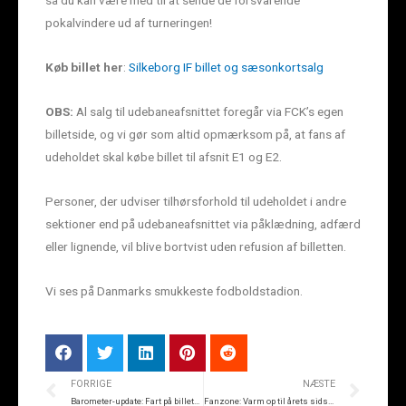
så du kan være med til at sende de forsvarende
pokalvindere ud af turneringen!
Køb billet her
:
Silkeborg IF billet og sæsonkortsalg
OBS:
Al salg til udebaneafsnittet foregår via FCK’s egen
billetside, og vi gør som altid opmærksom på, at fans af
udeholdet skal købe billet til afsnit E1 og E2.
Personer, der udviser tilhørsforhold til udeholdet i andre
sektioner end på udebaneafsnittet via påklædning, adfærd
eller lignende, vil blive bortvist uden refusion af billetten.
Vi ses på Danmarks smukkeste fodboldstadion.
FORRIGE
NÆSTE
Barometer-update: Fart på billetsalget mod FCM
Fanzone: Varm op til årets sidste Superliga-kamp på JYSK park