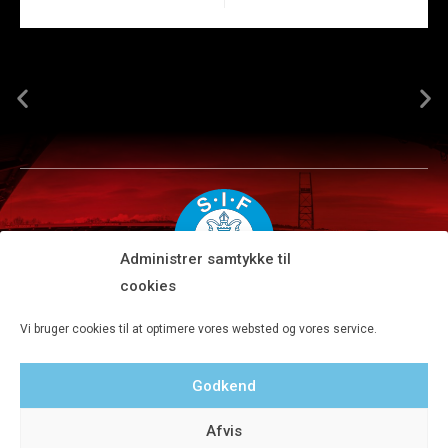
Administrer samtykke til
cookies
Silkeborg IF A/S · JYSK park, Ansvej 104 · DK-8600 Silkeborg
Vi bruger cookies til at optimere vores websted og vores service.
Tlf 8680 4477 · Fax 8680 4647 · Kontortid man-fre kl. 9-15
Godkend
Privatlivspolitik
Afvis