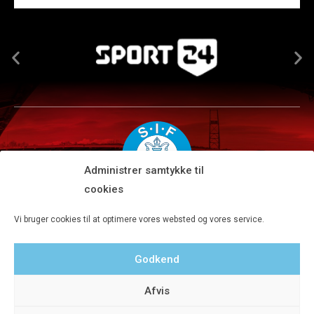
Administrer samtykke til
cookies
Silkeborg IF A/S · JYSK park, Ansvej 104 · DK-8600 Silkeborg
Vi bruger cookies til at optimere vores websted og vores service.
Tlf 8680 4477 · Fax 8680 4647 · Kontortid man-fre kl. 9-15
Godkend
Privatlivspolitik
Afvis