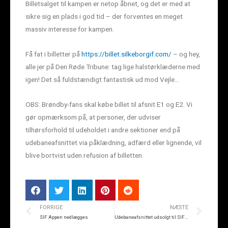
Billetsalget til kampen er netop åbnet, og det er med at
sikre sig en plads i god tid – der forventes en meget
massiv interesse for kampen.
Få fat i billetter på
https://billet.silkeborgif.com/
– og hey,
alle jer på Den Røde Tribune: tag lige halstørklæderne med
igen! Det så fuldstændigt fantastisk ud mod Vejle…
OBS: Brøndby-fans skal købe billet til afsnit E1 og E2. Vi
gør opmærksom på, at personer, der udviser
tilhørsforhold til udeholdet i andre sektioner end på
udebaneafsnittet via påklædning, adfærd eller lignende, vil
blive bortvist uden refusion af billetten.
FORRIGE
NÆSTE
SIF Appen nedlægges
Udebaneafsnittet udsolgt til SIF-Brøndby