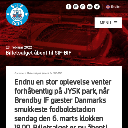
English
MENU
23. februar 2022
Billetsalget åbent til SIF-BIF
Forside
»
Billetsalget åbent til SIF-BIF
Endnu en stor oplevelse venter
forhåbentlig på JYSK park, når
Brøndby IF gæster Danmarks
smukkeste fodboldstadion
søndag den 6. marts klokken