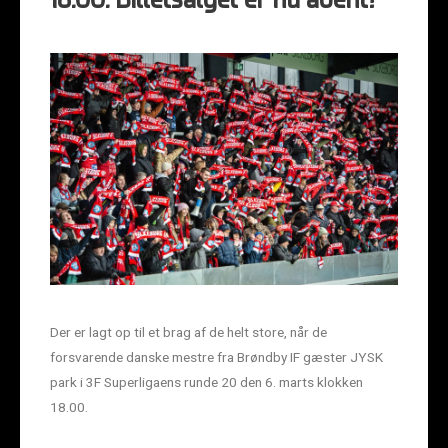
18.00. Billetsalget er nu åbent!
Der er lagt op til et brag af de helt store, når de
forsvarende danske mestre fra Brøndby IF gæster JYSK
park i 3F Superligaens runde 20 den 6. marts klokken
18.00.