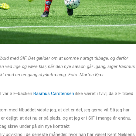
odbold med SIF. Det gælder om at komme hurtigt tilbage, og derfor
men ved lige og være klar, når den nye sæson går igang, siger Rasmus
rakt med en omgang styrketræning. Foto: Morten Kjær.
vel var SIF-backen
Rasmus Carstensen
ikke været i tvivl, da SIF tilbød
m med tilbuddet vidste jeg, at det er det, jeg gerne vil. Så jeg har
er dejligt, at det nu er på plads, og at jeg er i SIF i mange år endnu,
ag skrev under på sin nye kontrakt.
osiv udvikling i de seneste måneder, hvor han har været Kent Nielsens