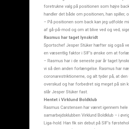
foretrukne valg på positionen som højre back.
handler det både om positionen, han spiller, og 
– På positionen som back kan jeg udfolde min
af gå-på-mod og om at blive ved og ved, sige
Rasmus har taget lynskridt
Sportschef Jesper Stüker hæfter sig også 
en væsentlig faktor i SIF’s ønske om at forlæ
– Rasmus har i de seneste par år taget lynskrid
vi så den anden forlængelse. Rasmus har næ
coronarestriktionerne, og alt tyder på, at de
overskud og har forbedret sig meget på sin kval
slår Jesper Stüker fast.
Hentet i Virklund Boldklub
Rasmus Carstensen har været igennem hele SI
samarbejdsklubben Virklund Boldklub – i øvrig
Liga-hold. Han fik sin debut på SIF’s første