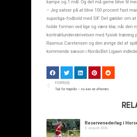
kampe og 1 mål. Og det må gerne blive til meg
– Jeg satser på at blive 100 procent fast man
superliga-fodbold med SIF. Det gælder om at k
holde formen ved lige og være klar, når den 
kontraktunderskrivelsen med fysisk træning 
Rasmus Carstensen og den øvrige del af spiller
kommende sæson i NordicBet Ligaen indledes
FORRIGE
Tak for trøjelån – nu kan de afhentes
REL
Reservenederlag i Hors
3. august 2026