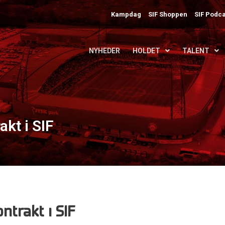
Kampdag
SIF Shoppen
SIF Podca
NYHEDER
HOLDET
TALENT
kt i SIF
ntrakt i SIF