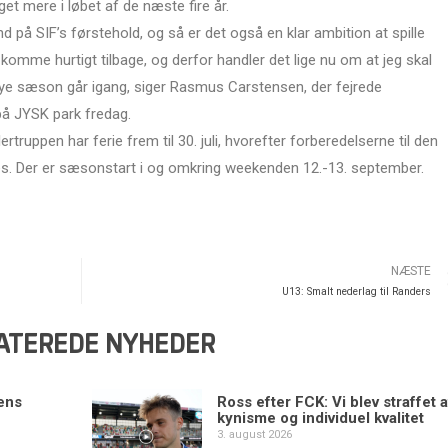
et mere i løbet af de næste fire år.
d på SIF’s førstehold, og så er det også en klar ambition at spille
omme hurtigt tilbage, og derfor handler det lige nu om at jeg skal
nye sæson går igang, siger Rasmus Carstensen, der fejrede
på JYSK park fredag.
truppen har ferie frem til 30. juli, hvorefter forberedelserne til den
. Der er sæsonstart i og omkring weekenden 12.-13. september.
NÆSTE
U13: Smalt nederlag til Randers
ATEREDE NYHEDER
ens
Ross efter FCK: Vi blev straffet a
kynisme og individuel kvalitet
3. august 2026