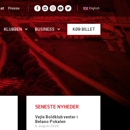
st
Presse
English
KLUBBEN
BUSINESS
KØB BILLET
SENESTE NYHEDER
Vejle Boldklub venter i
Betano Pokalen
6. august 2026