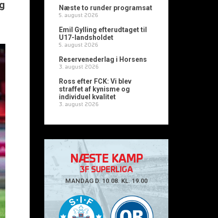
rg
Næste to runder programsat
5. august 2026
Emil Gylling efterudtaget til
U17-landsholdet
5. august 2026
Reservenederlag i Horsens
3. august 2026
Ross efter FCK: Vi blev
straffet af kynisme og
individuel kvalitet
3. august 2026
NÆSTE KAMP
3F SUPERLIGA
MANDAG D. 10.08. KL. 19.00