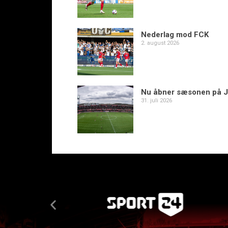
Nederlag mod FCK
2. august 2026
Nu åbner sæsonen på J
31. juli 2026