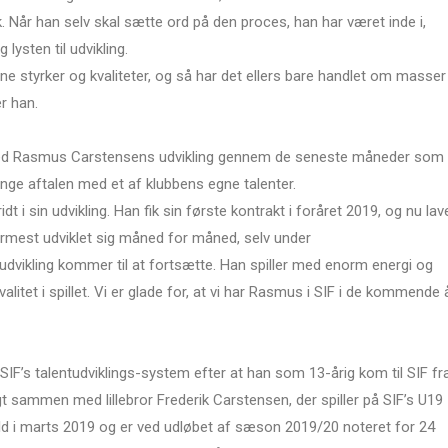
 Når han selv skal sætte ord på den proces, han har været inde i,
lysten til udvikling.
e styrker og kvaliteter, og så har det ellers bare handlet om masser
r han.
ved Rasmus Carstensens udvikling gennem de seneste måneder som
nge aftalen med et af klubbens egne talenter.
t i sin udvikling. Han fik sin første kontrakt i foråret 2019, og nu lav
rmest udviklet sig måned for måned, selv under
n udvikling kommer til at fortsætte. Han spiller med enorm energi og
itet i spillet. Vi er glade for, at vi har Rasmus i SIF i de kommende å
F’s talentudviklings-system efter at han som 13-årig kom til SIF fr
t sammen med lillebror Frederik Carstensen, der spiller på SIF’s U19
hold i marts 2019 og er ved udløbet af sæson 2019/20 noteret for 24