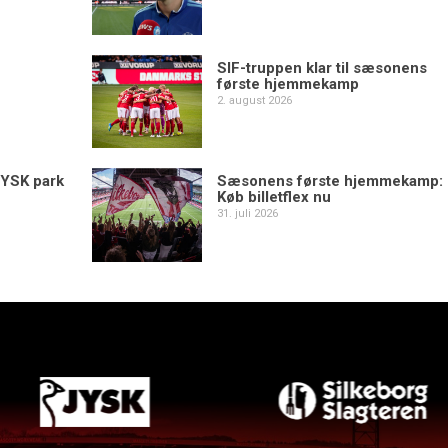
SIF-truppen klar til sæsonens
første hjemmekamp
2. august 2026
YSK park
Sæsonens første hjemmekamp:
Køb billetflex nu
31. juli 2026