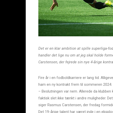
Det er en klar ambition at spille superliga-f
handler det lige nu om at jeg skal holde for
Carstensen, der fejrede sin nye 4-årige kont
Fire år i en fodboldkarriere er lang tid. Allige
ham en ny kontrakt frem til sommeren 2024.
– Beslutningen var nem. Allerede da klubben ko
faktisk slet ikke tænkt i andre muligheder. Det 
siger Rasmus Carstensen, der fredag formidd
Det 19-årige talent har været inde i en ekspl