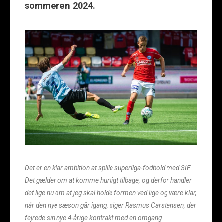
sommeren 2024.
Det er en klar ambition at spille superliga-fodbold med SIF.
Det gælder om at komme hurtigt tilbage, og derfor handler
det lige nu om at jeg skal holde formen ved lige og være klar,
når den nye sæson går igang, siger Rasmus Carstensen, der
fejrede sin nye 4-årige kontrakt med en omgang