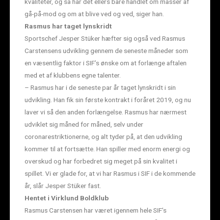
kvaliteter, og så har det ellers bare handlet om masser af
gå-på-mod og om at blive ved og ved, siger han.
Rasmus har taget lynskridt
Sportschef Jesper Stüker hæfter sig også ved Rasmus
Carstensens udvikling gennem de seneste måneder som
en væsentlig faktor i SIF’s ønske om at forlænge aftalen
med et af klubbens egne talenter.
– Rasmus har i de seneste par år taget lynskridt i sin
udvikling. Han fik sin første kontrakt i foråret 2019, og nu
laver vi så den anden forlængelse. Rasmus har nærmest
udviklet sig måned for måned, selv under
coronarestriktionerne, og alt tyder på, at den udvikling
kommer til at fortsætte. Han spiller med enorm energi og
overskud og har forbedret sig meget på sin kvalitet i
spillet. Vi er glade for, at vi har Rasmus i SIF i de kommende
år, slår Jesper Stüker fast.
Hentet i Virklund Boldklub
Rasmus Carstensen har været igennem hele SIF’s