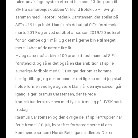
talentudviklings-system efter at han som 13-årig kom til
SIF fra samarbejdsklubben Virklund Boldklub – i øvrigt
sammen med lillebror Frederik Carstensen, der spiller på
SIF’s U19 Liga-hold. Han fik sin debut på SIF’s førstehold i
marts 2019 og er ved udløbet af sæson 2019/20 noteret
for 24 kampe og 1 mål. Og det må gerne blive til meget
mere i løbet af de næste fire år.
– Jeg satser på at blive 100 procent fast mand på SIF’s
førstehold, og så er det også en klar ambition at spille
superliga-fodbold med SIF. Det gælder om at komme
hurtigt tilbage, og derfor handler det lige nu om at jeg skal
holde formen ved lige og være klar, når den nye sæson går
igang, siger Rasmus Carstensen, der fejrede
kontraktunderskrivelsen med fysisk træning på JYSK park
fredag.
Rasmus Carstensen og den øvrige del af spillertruppen har
ferie frem til 30. juli, hvorefter forberedelserne til den
kommende sæson i NordicBet Ligaen indledes. Der er