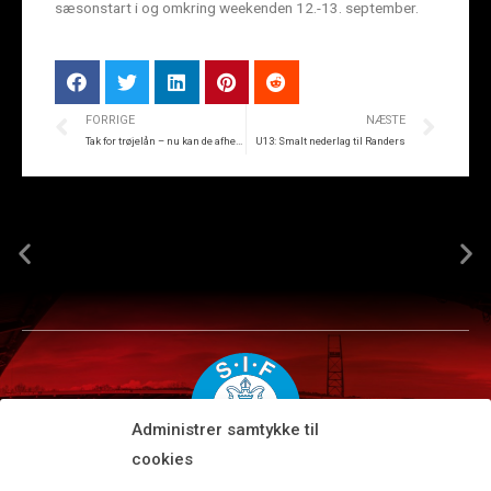
sæsonstart i og omkring weekenden 12.-13. september.
FORRIGE
NÆSTE
Tak for trøjelån – nu kan de afhentes
U13: Smalt nederlag til Randers
Administrer samtykke til
cookies