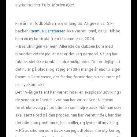
styrketræning. Foto: Morten Kjær.
Fire år i en fodboldkarriere er lang tid. Alligevel var SIF-
backen
Rasmus Carstensen
ikke været i tvivl, da SIF tilbød
ham en ny kontrakt frem til sommeren 2024.
– Beslutningen var nem. Allerede da klubben kom med
tilbuddet vidste jeg, at det er det, jeg gerne vil. Så jeg har
faktisk slet ikke tænkt i andre muligheder. Det er dejligt, at
det nu er på plads, og at jeg er i SIF i mange år endnu, siger
Rasmus Carstensen, der fredag formiddag skrev under på
sin nye kontrakt.
Det 19-årige talent har været inde i en eksplosiv udvikling i
de seneste måneder, hvor han har været Kent Nielsens
foretrukne valg på positionen som højre back. Når han selv
skal sætte ord på den proces, han har været inde i, handler
det både om positionen, han spiller, og lysten til udvikling.
– På positionen som back kan jeg udfolde mine styrker og