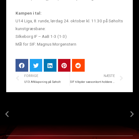
Kampen i tal:
U14 Liga, 8. runde, lørdag 24. oktober kl. 11.30 på Søholts
kunstgræsbane:
Silkeborg IF – AaB 1-3 (1-3)
Mål for SIF: Magnus Morgenstern
FORRIGE
NÆSTE
U13: Afklapsning på Søholt
SIF tilbyder sæsonkort-holdere penge retur