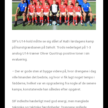
SIF’s U14-hold måtte se sig slået af AaB i lørdagens kamp
på kunstgræsbanen på Søholt. Trods nederlaget på 1-3
anslog U14-træner Oliver Quottrup positive toner i sin
evaluering.
– Der er gode sten at bygge videre på, hvor drengene i dag
ville hinanden det bedste, og hvor vi fik lagt noget tempo i
fødderne, hvilket var en opgradering fra nogle af de senere
kampe, konstaterede han således efter opgøret.
SIF indledte hæderligt med god energi, men manglede
tekniske og taktiske færdigheder. Drengene spillede