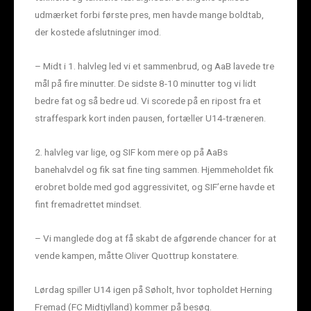
udmærket forbi første pres, men havde mange boldtab,
der kostede afslutninger imod.
– Midt i 1. halvleg led vi et sammenbrud, og AaB lavede tre
mål på fire minutter. De sidste 8-10 minutter tog vi lidt
bedre fat og så bedre ud. Vi scorede på en ripost fra et
straffespark kort inden pausen, fortæller U14-træneren.
2. halvleg var lige, og SIF kom mere op på AaBs
banehalvdel og fik sat fine ting sammen. Hjemmeholdet fik
erobret bolde med god aggressivitet, og SIF’erne havde et
fint fremadrettet mindset.
– Vi manglede dog at få skabt de afgørende chancer for at
vende kampen, måtte Oliver Quottrup konstatere.
Lørdag spiller U14 igen på Søholt, hvor topholdet Herning
Fremad (FC Midtjylland) kommer på besøg.