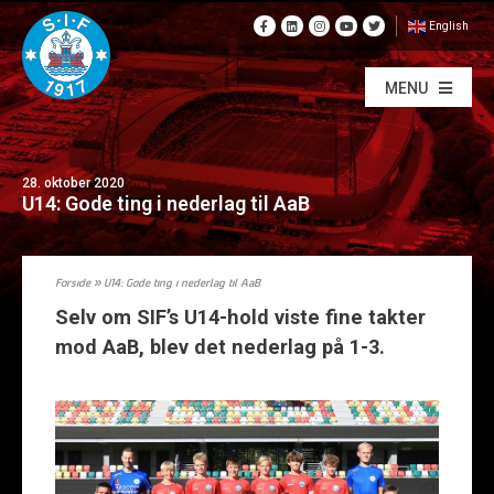
English
MENU
28. oktober 2020
U14: Gode ting i nederlag til AaB
Forside
»
U14: Gode ting i nederlag til AaB
Selv om SIF’s U14-hold viste fine takter
mod AaB, blev det nederlag på 1-3.