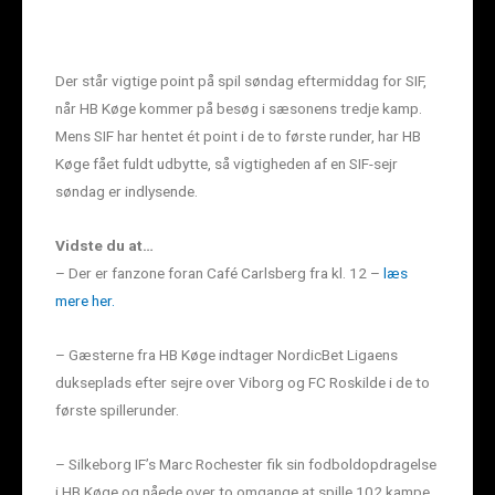
Der står vigtige point på spil søndag eftermiddag for SIF,
når HB Køge kommer på besøg i sæsonens tredje kamp.
Mens SIF har hentet ét point i de to første runder, har HB
Køge fået fuldt udbytte, så vigtigheden af en SIF-sejr
søndag er indlysende.
Vidste du at…
– Der er fanzone foran Café Carlsberg fra kl. 12 –
læs
mere her.
– Gæsterne fra HB Køge indtager NordicBet Ligaens
dukseplads efter sejre over Viborg og FC Roskilde i de to
første spillerunder.
– Silkeborg IF’s Marc Rochester fik sin fodboldopdragelse
i HB Køge og nåede over to omgange at spille 102 kampe