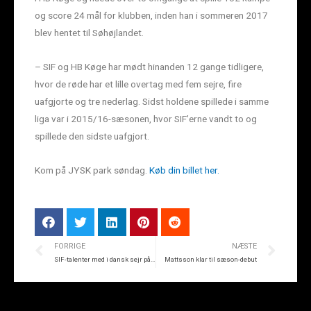
og score 24 mål for klubben, inden han i sommeren 2017
blev hentet til Søhøjlandet.
– SIF og HB Køge har mødt hinanden 12 gange tidligere,
hvor de røde har et lille overtag med fem sejre, fire
uafgjorte og tre nederlag. Sidst holdene spillede i samme
liga var i 2015/16-sæsonen, hvor SIF’erne vandt to og
spillede den sidste uafgjort.
Kom på JYSK park søndag.
Køb din billet her.
FORRIGE
NÆSTE
SIF-talenter med i dansk sejr på Færøerne
Mattsson klar til sæson-debut