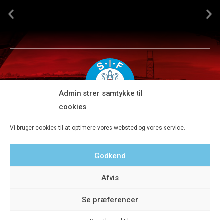
Administrer samtykke til
cookies
Silkeborg IF A/S · JYSK park, Ansvej 104 · DK-8600 Silkeborg
Vi bruger cookies til at optimere vores websted og vores service.
Tlf 8680 4477 · Fax 8680 4647 · Kontortid man-fre kl. 9-15
Godkend
Privatlivspolitik
Afvis
Se præferencer