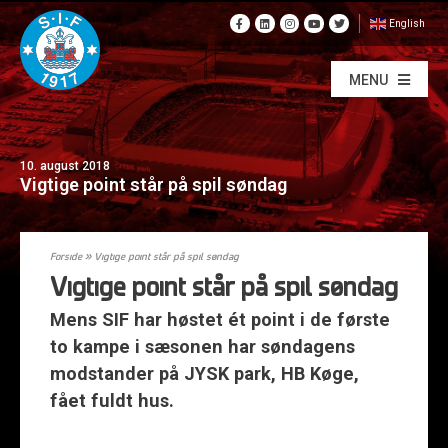
English
MENU
10. august 2018
Vigtige point står på spil søndag
Forside
»
Vigtige point står på spil søndag
Vigtige point står på spil søndag
Mens SIF har høstet ét point i de første
to kampe i sæsonen har søndagens
modstander på JYSK park, HB Køge,
fået fuldt hus.