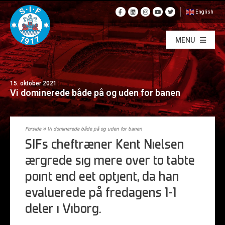
English
MENU
15. oktober 2021
Vi dominerede både på og uden for banen
Forside
»
Vi dominerede både på og uden for banen
SIFs cheftræner Kent Nielsen
ærgrede sig mere over to tabte
point end eet optjent, da han
evaluerede på fredagens 1-1
deler i Viborg.