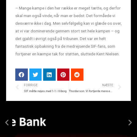
– Mange kampe i den her række er meget tætte, og derfor
skal man også vinde, når man er bedst. Det formåede vi
desværre ikke i dag. Men selvfølgelig kan vi glæde os over,
at vi var dominerende gennem stort set hele kampen – og
det gjaldt i øvrigt også på tribunen. Det var en helt
fantastisk opbakning fra de medrejsende SIF-fans, som
fortjener en kæmpe tak for støtten, sluttede Kent Nielsen.
FORRIGE
NÆSTE
SIF måtte nøjes med 1-1 i Viborg
Thordarson: Vi fortjente mere end det ene point