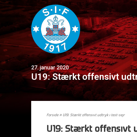
27. januar 2020
U19: Stærkt offensivt udtr
Forside
»
U19: Stærkt offensivt udtryk i test-sejr
U19: Stærkt offensivt u