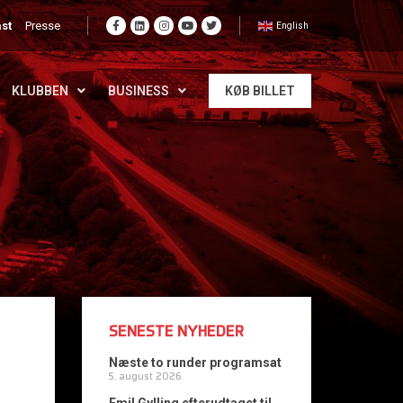
st
Presse
English
KLUBBEN
BUSINESS
KØB BILLET
SENESTE NYHEDER
Næste to runder programsat
5. august 2026