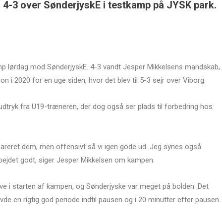
g 4-3 over SønderjyskE i testkamp på JYSK park.
tkamp lørdag mod SønderjyskE. 4-3 vandt Jesper Mikkelsens mandskab,
n i 2020 for en uge siden, hvor det blev til 5-3 sejr over Viborg.
udtryk fra U19-træneren, der dog også ser plads til forbedring hos
 repareret dem, men offensivt så vi igen gode ud. Jeg synes også
arbejdet godt, siger Jesper Mikkelsen om kampen.
sive i starten af kampen, og Sønderjyske var meget på bolden. Det
vde en rigtig god periode indtil pausen og i 20 minutter efter pausen.