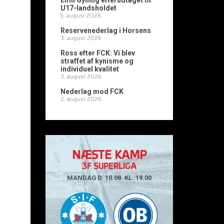
Emil Gylling efterudtaget til
U17-landsholdet
5. august 2026
Reservenederlag i Horsens
3. august 2026
Ross efter FCK: Vi blev
straffet af kynisme og
individuel kvalitet
3. august 2026
Nederlag mod FCK
2. august 2026
NÆSTE KAMP
3F SUPERLIGA
MANDAG D. 10.08. KL. 19.00