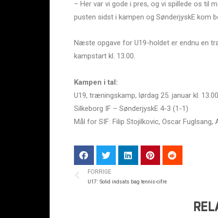
– Her var vi gode i pres, og vi spillede os ti
pusten sidst i kampen og SønderjyskE kom be
Næste opgave for U19-holdet er endnu en 
kampstart kl. 13.00.
Kampen i tal:
U19, træningskamp, lørdag 25. januar kl. 13.0
Silkeborg IF – SønderjyskE 4-3 (1-1)
Mål for SIF: Filip Stojilkovic, Oscar Fuglsan
FORRIGE
U17: Solid indsats bag tennis-cifre
REL