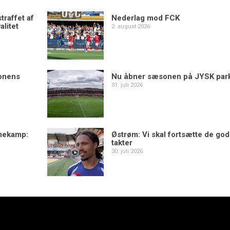
traffet af
Nederlag mod FCK
alitet
2. august 2026
sonens
Nu åbner sæsonen på JYSK par
31. juli 2026
mekamp:
Østrøm: Vi skal fortsætte de go
takter
30. juli 2026