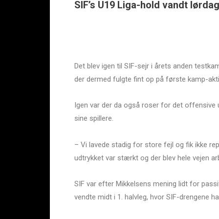
SIF’s U19 Liga-hold vandt lørda
Det blev igen til SIF-sejr i årets anden tes
der dermed fulgte fint op på første kamp-aktio
Igen var der da også roser for det offensive 
sine spillere.
– Vi lavede stadig for store fejl og fik ikke
udtrykket var stærkt og der blev hele vejen 
SIF var efter Mikkelsens mening lidt for pas
vendte midt i 1. halvleg, hvor SIF-drengene ha