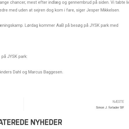
l mange chancer, mest efter indlæg og gennembrud på siden. Vi tabte li
dre med uden at sejren dog kom i fare, siger Jesper Mikkelsen.
træningskamp. Lørdag kommer AaB på besøg på JYSK park med
0 på JYSK park:
g, Anders Dahl og Marcus Baggesen.
NÆSTE
Simon J. forlader SIF
ATEREDE NYHEDER