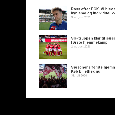
Ross efter FCK: Vi blev s
kynisme og individuel kv
3. august 2026
SIF-truppen klar til sæ
første hjemmekamp
2. august 2026
Sæsonens første hjem
Køb billetflex nu
31. juli 2026