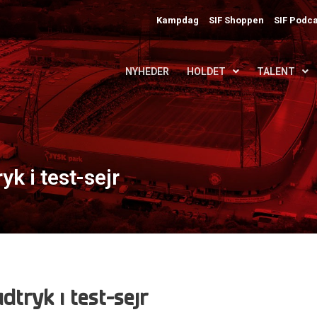
Kampdag
SIF Shoppen
SIF Podca
NYHEDER
HOLDET
TALENT
yk i test-sejr
dtryk i test-sejr