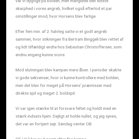
var vi dygtige på bolden, men manglede den sidste
skarphed i vores angreb, hvilket også efterlod et par
omstillinger imod, hvor Horsens blev farlige.
Efter fem min. af 2. halvleg satte vi et godt angreb
sammen, hvor stikningen fra Bertram Binggeli blev rettet af
og lidt tilfældigt endte hos Sebastian Christoffersen, som
endnu engang kunne score.
Mod slutningen blev kampen mere åben. I perioder skabte
vi gode sekvenser, hvor vi kunne kontrollere med bolden,
men det blev for meget på Horsens’ præmisser med
direkte spil og meget 2. boldspil.
Vi var igen stærke til at forsvare feltet og holdt med en
stærk indsats hjem. Dejligt at holde nullet, og jeg synes,
det var en fortjent sejr. Søndag venter OB.