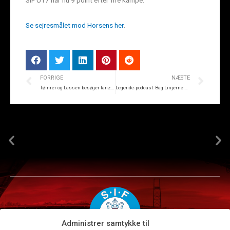
SIF U17 har nu 9 point efter fire kampe.
Se sejresmålet mod Horsens her
.
FORRIGE
NÆSTE
Tømrer og Lassen besøger fanzonen søndag
Legende-podcast: Bag Linjerne med Tømrer og Lassen
Administrer samtykke til