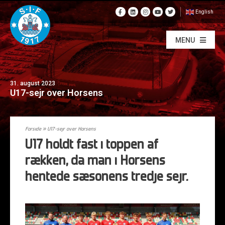
English
MENU
31. august 2023
U17-sejr over Horsens
Forside
»
U17-sejr over Horsens
U17 holdt fast i toppen af
rækken, da man i Horsens
hentede sæsonens tredje sejr.