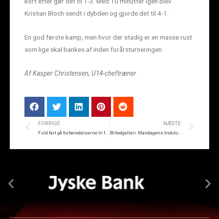
kort efter gør det til 1-3. Med 10 minutter igen blev
Kristian Bloch sendt i dybden og gjorde det til 4-1.
En god første kamp, men hvor der stadig er en masse rust
som lige skal bankes af inden forårsturneringen.
Af Kasper Christensen, U14-cheftræner
FORRIGE
NÆSTE
Fuld fart på forberedelserne til foråret
Billedgalleri: Mandagens trekilometer-test