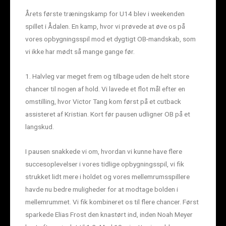
Årets første træningskamp for U14 blev i weekenden
spillet i Ådalen. En kamp, hvor vi prøvede at øve os på
vores opbygningsspil mod et dygtigt OB-mandskab, som
vi ikke har mødt så mange gange før.
1. Halvleg var meget frem og tilbage uden de helt store
chancer til nogen af hold. Vi lavede et flot mål efter en
omstilling, hvor Victor Tang kom først på et cutback
assisteret af Kristian. Kort før pausen udligner OB på et
langskud.
I pausen snakkede vi om, hvordan vi kunne have flere
succesoplevelser i vores tidlige opbygningsspil, vi fik
strukket lidt mere i holdet og vores mellemrumsspillere
havde nu bedre muligheder for at modtage bolden i
mellemrummet. Vi fik kombineret os til flere chancer. Først
sparkede Elias Frost den knastørt ind, inden Noah Meyer