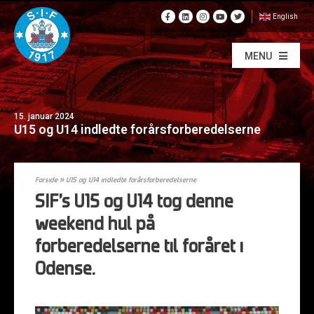
English
MENU
15. januar 2024
U15 og U14 indledte forårsforberedelserne
Forside
»
U15 og U14 indledte forårsforberedelserne
SIF’s U15 og U14 tog denne
weekend hul på
forberedelserne til foråret i
Odense.