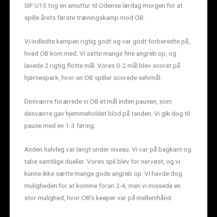
SIF U15 tog en smuttur til Odense lørdag morgen for at
spille årets første træningskamp mod OB.
Vi indledte kampen rigtig godt og var godt forberedte på,
hvad OB kom med. Vi satte mange fine angreb op, og
lavede 2 rigtig flotte mål. Vores 0-2 mål blev scoret på
hjørnespark, hvor en OB spiller scorede selvmål.
Desværre forærede vi OB et mål inden pausen, som
desværre gav hjemmeholdet blod på tanden. Vi gik dog til
pause med en 1-3 føring.
Anden halvleg var langt under niveau. Vi var på bagkant og
tabe samtlige dueller. Vores spil blev for nervøst, og vi
kunne ikke sætte mange gode angreb op. Vi havde dog
muligheden for at komme foran 2-4, men vi missede en
stor mulighed, hvor OB’s keeper var på mellemhånd.