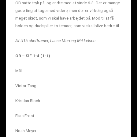
OB satte tryk på, og endte med at vinde 6-3. Der er mange
gode ting at tage med videre, men der er virkelig også
meget skidt, som vi skal have arbejdet på. Mod til at få
bolden og duelspil er to temaer, som vi skal blive bedre til.
Af U15-cheftræner, Lasse Merring-Mikkelsen
OB – SIF 1-4 (1-1)
Mål:
Victor Tang
Kristian Bloch
Elias Frost
Noah Meyer