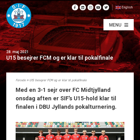
English
MENU
28. maj 2021
U15 besejrer FCM og er klar til pokalfinale
Forside
»
U15 besejrer FCM og er klar til pokalfinale
Med en 3-1 sejr over FC Midtjylland
onsdag aften er SIF’s U15-hold klar til
finalen i DBU Jyllands pokalturnering.