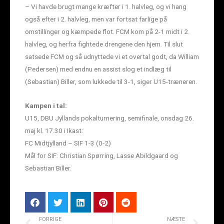
– Vi havde brugt mange kræfter i 1. halvleg, og vi hang
også efter i 2. halvleg, men var fortsat farlige på
omstillinger og kæmpede flot. FCM kom på 2-1 midt i 2.
halvleg, og herfra fightede drengene den hjem. Til slut
satsede FCM og så udnyttede vi et overtal godt, da William
(Pedersen) med endnu en assist slog et indlæg til
(Sebastian) Biller, som lukkede til 3-1, siger U15-træneren.
Kampen i tal:
U15, DBU Jyllands pokalturnering, semifinale, onsdag 26.
maj kl. 17.30 i Ikast:
FC Midtjylland – SIF 1-3 (0-2)
Mål for SIF: Christian Spørring, Lasse Abildgaard og
Sebastian Biller.
FORRIGE
NÆSTE