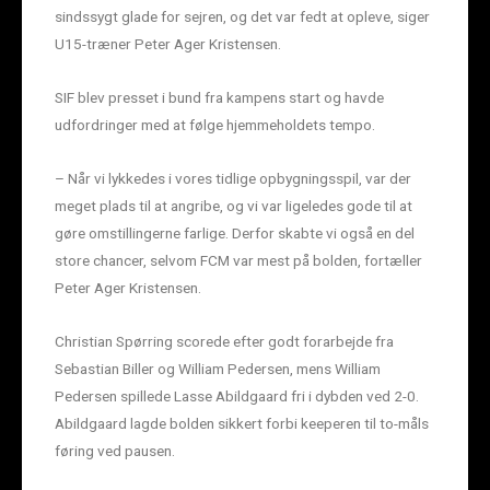
sindssygt glade for sejren, og det var fedt at opleve, siger
U15-træner Peter Ager Kristensen.
SIF blev presset i bund fra kampens start og havde
udfordringer med at følge hjemmeholdets tempo.
– Når vi lykkedes i vores tidlige opbygningsspil, var der
meget plads til at angribe, og vi var ligeledes gode til at
gøre omstillingerne farlige. Derfor skabte vi også en del
store chancer, selvom FCM var mest på bolden, fortæller
Peter Ager Kristensen.
Christian Spørring scorede efter godt forarbejde fra
Sebastian Biller og William Pedersen, mens William
Pedersen spillede Lasse Abildgaard fri i dybden ved 2-0.
Abildgaard lagde bolden sikkert forbi keeperen til to-måls
føring ved pausen.