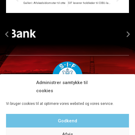
Galleri: Afskedsblomster til otte
SIF leverer holdleder til DBU-landshold
Administrer samtykke til
cookies
Silkeborg IF A/S · JYSK park, Ansvej 104 · DK-8600 Silkeborg
Vi bruger cookies til at optimere vores websted og vores service.
Tlf 8680 4477 · Fax 8680 4647 · Kontortid man-fre kl. 9-15
Godkend
Privatlivspolitik
Afvis