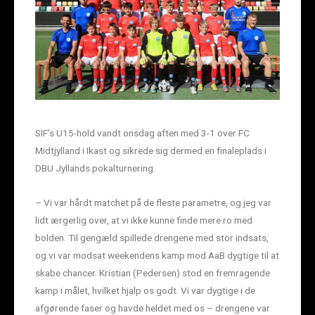
SIF’s U15-hold vandt onsdag aften med 3-1 over FC
Midtjylland i Ikast og sikrede sig dermed en finaleplads i
DBU Jyllands pokalturnering.
– Vi var hårdt matchet på de fleste parametre, og jeg var
lidt ærgerlig over, at vi ikke kunne finde mere ro med
bolden. Til gengæld spillede drengene med stor indsats,
og vi var modsat weekendens kamp mod AaB dygtige til at
skabe chancer. Kristian (Pedersen) stod en fremragende
kamp i målet, hvilket hjalp os godt. Vi var dygtige i de
afgørende faser og havde heldet med os – drengene var