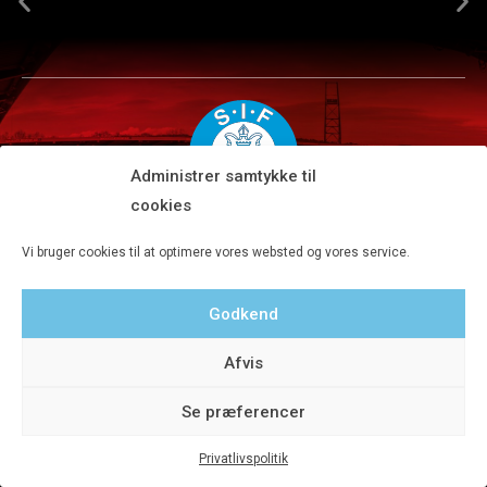
Administrer samtykke til
cookies
Silkeborg IF A/S · JYSK park, Ansvej 104 · DK-8600 Silkeborg
Vi bruger cookies til at optimere vores websted og vores service.
Tlf 8680 4477 · Fax 8680 4647 · Kontortid man-fre kl. 9-15
Godkend
Privatlivspolitik
Afvis
Se præferencer
Privatlivspolitik
© 2020 Silkeborg IF A/S - Designet af Aveo - web&marketing