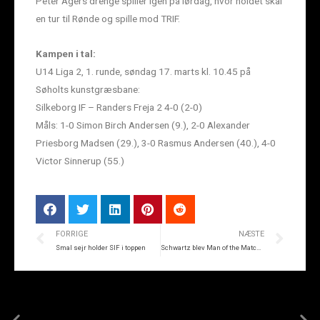
Peter Agers drenge spiller igen på lørdag, hvor holdet skal
en tur til Rønde og spille mod TRIF.
Kampen i tal:
U14 Liga 2, 1. runde, søndag 17. marts kl. 10.45 på
Søholts kunstgræsbane:
Silkeborg IF – Randers Freja 2 4-0 (2-0)
Måls: 1-0 Simon Birch Andersen (9.), 2-0 Alexander
Priesborg Madsen (29.), 3-0 Rasmus Andersen (40.), 4-0
Victor Sinnerup (55.)
FORRIGE
NÆSTE
Smal sejr holder SIF i toppen
Schwartz blev Man of the Match – igen