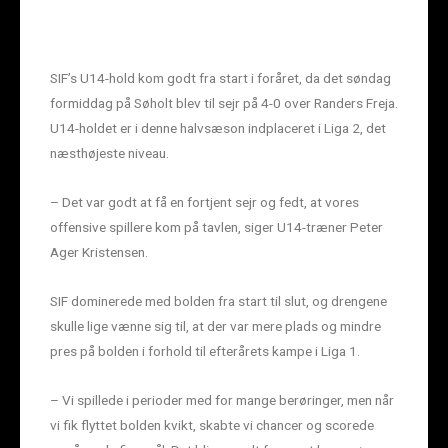
SIF’s U14-hold kom godt fra start i foråret, da det søndag
formiddag på Søholt blev til sejr på 4-0 over Randers Freja.
U14-holdet er i denne halvsæson indplaceret i Liga 2, det
næsthøjeste niveau.
– Det var godt at få en fortjent sejr og fedt, at vores
offensive spillere kom på tavlen, siger U14-træner Peter
Ager Kristensen.
SIF dominerede med bolden fra start til slut, og drengene
skulle lige vænne sig til, at der var mere plads og mindre
pres på bolden i forhold til efterårets kampe i Liga 1.
– Vi spillede i perioder med for mange berøringer, men når
vi fik flyttet bolden kvikt, skabte vi chancer og scorede