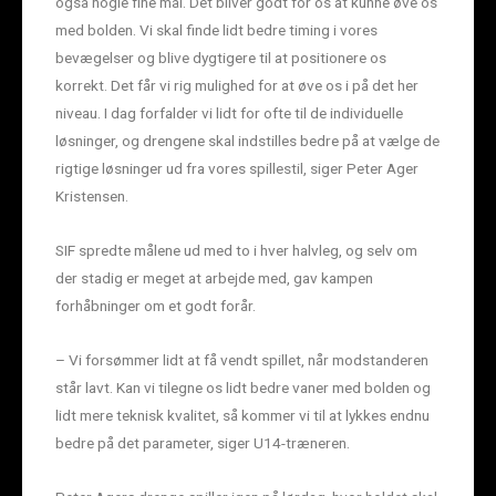
også nogle fine mål. Det bliver godt for os at kunne øve os
med bolden. Vi skal finde lidt bedre timing i vores
bevægelser og blive dygtigere til at positionere os
korrekt. Det får vi rig mulighed for at øve os i på det her
niveau. I dag forfalder vi lidt for ofte til de individuelle
løsninger, og drengene skal indstilles bedre på at vælge de
rigtige løsninger ud fra vores spillestil, siger Peter Ager
Kristensen.
SIF spredte målene ud med to i hver halvleg, og selv om
der stadig er meget at arbejde med, gav kampen
forhåbninger om et godt forår.
– Vi forsømmer lidt at få vendt spillet, når modstanderen
står lavt. Kan vi tilegne os lidt bedre vaner med bolden og
lidt mere teknisk kvalitet, så kommer vi til at lykkes endnu
bedre på det parameter, siger U14-træneren.