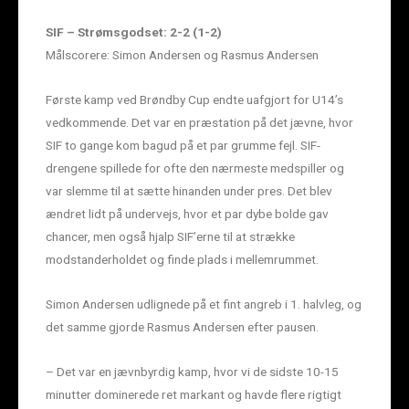
SIF – Strømsgodset: 2-2 (1-2)
Målscorere: Simon Andersen og Rasmus Andersen
Første kamp ved Brøndby Cup endte uafgjort for U14’s
vedkommende. Det var en præstation på det jævne, hvor
SIF to gange kom bagud på et par grumme fejl. SIF-
drengene spillede for ofte den nærmeste medspiller og
var slemme til at sætte hinanden under pres. Det blev
ændret lidt på undervejs, hvor et par dybe bolde gav
chancer, men også hjalp SIF’erne til at strække
modstanderholdet og finde plads i mellemrummet.
Simon Andersen udlignede på et fint angreb i 1. halvleg, og
det samme gjorde Rasmus Andersen efter pausen.
– Det var en jævnbyrdig kamp, hvor vi de sidste 10-15
minutter dominerede ret markant og havde flere rigtigt