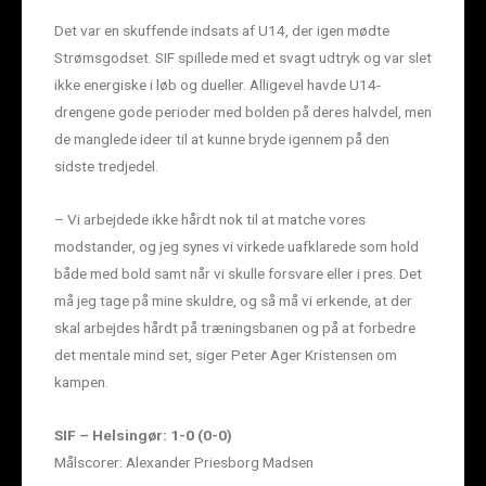
Det var en skuffende indsats af U14, der igen mødte
Strømsgodset. SIF spillede med et svagt udtryk og var slet
ikke energiske i løb og dueller. Alligevel havde U14-
drengene gode perioder med bolden på deres halvdel, men
de manglede ideer til at kunne bryde igennem på den
sidste tredjedel.
– Vi arbejdede ikke hårdt nok til at matche vores
modstander, og jeg synes vi virkede uafklarede som hold
både med bold samt når vi skulle forsvare eller i pres. Det
må jeg tage på mine skuldre, og så må vi erkende, at der
skal arbejdes hårdt på træningsbanen og på at forbedre
det mentale mind set, siger Peter Ager Kristensen om
kampen.
SIF – Helsingør: 1-0 (0-0)
Målscorer: Alexander Priesborg Madsen