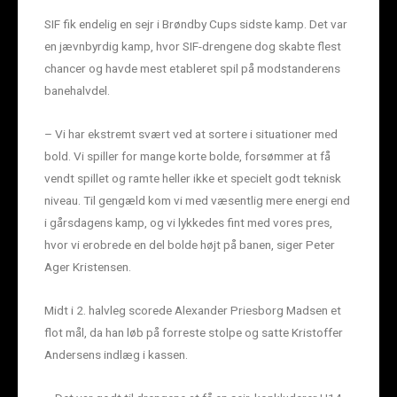
SIF fik endelig en sejr i Brøndby Cups sidste kamp. Det var
en jævnbyrdig kamp, hvor SIF-drengene dog skabte flest
chancer og havde mest etableret spil på modstanderens
banehalvdel.
– Vi har ekstremt svært ved at sortere i situationer med
bold. Vi spiller for mange korte bolde, forsømmer at få
vendt spillet og ramte heller ikke et specielt godt teknisk
niveau. Til gengæld kom vi med væsentlig mere energi end
i gårsdagens kamp, og vi lykkedes fint med vores pres,
hvor vi erobrede en del bolde højt på banen, siger Peter
Ager Kristensen.
Midt i 2. halvleg scorede Alexander Priesborg Madsen et
flot mål, da han løb på forreste stolpe og satte Kristoffer
Andersens indlæg i kassen.