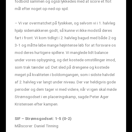
fodbold sammen og også lykkedes med at score et flot
mål efter noget op-ned-op spil.
– Vi var overmatchet på fysikken, og selvom vi i 1. halvleg
hjalp sidemakkeren godt, så kunne vi ikke modstå deres
fart i front. Vi kom tidligt i 2. halvleg bagud med både 2 og
3-1 og måtte løbe mange højintense løb for at forsvare os
mod deres hurtigere spillere. Vi manglede lidt balance
under vores opbygning, og det kostede omstillinger imod,
som trak tænder ud. Det sled på drengene og kostede
meget på kvaliteten i boldomgangen, som i sidste halvdel
af 2. halvleg var langt under niveau. Der var heldigvis gode
perioder og dem tager vi med videre, når vi igen skal møde
Strømsgodset i en placeringskamp, sagde Peter Ager
Kristensen efter kampen.
SIF – Strømsgodset: 1-5 (0-2)
Målscorer: Daniel Tinning