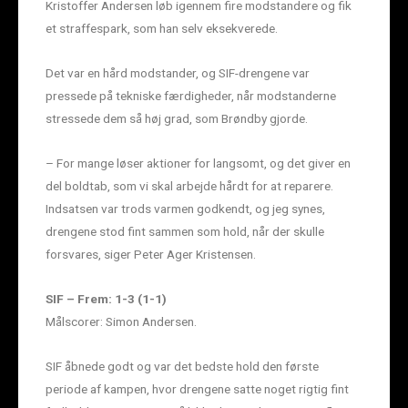
Kristoffer Andersen løb igennem fire modstandere og fik
et straffespark, som han selv eksekverede.
Det var en hård modstander, og SIF-drengene var
pressede på tekniske færdigheder, når modstanderne
stressede dem så høj grad, som Brøndby gjorde.
– For mange løser aktioner for langsomt, og det giver en
del boldtab, som vi skal arbejde hårdt for at reparere.
Indsatsen var trods varmen godkendt, og jeg synes,
drengene stod fint sammen som hold, når der skulle
forsvares, siger Peter Ager Kristensen.
SIF – Frem: 1-3 (1-1)
Målscorer: Simon Andersen.
SIF åbnede godt og var det bedste hold den første
periode af kampen, hvor drengene satte noget rigtig fint