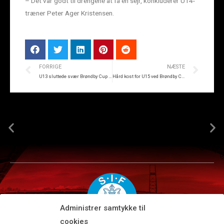
– Det var godt til drengene at få en sejr, konkluderer U14-
træner Peter Ager Kristensen.
FORRIGE
NÆSTE
U13 sluttede svær Brøndby Cup med sejr
Hård kost for U15 ved Brøndby Cup
Administrer samtykke til
cookies