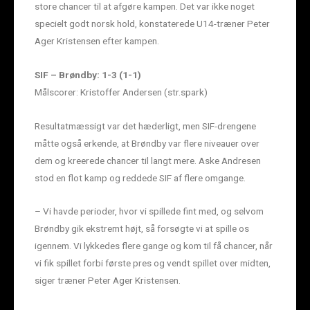
store chancer til at afgøre kampen. Det var ikke noget
specielt godt norsk hold, konstaterede U14-træner Peter
Ager Kristensen efter kampen.
SIF – Brøndby: 1-3 (1-1)
Målscorer: Kristoffer Andersen (str.spark)
Resultatmæssigt var det hæderligt, men SIF-drengene
måtte også erkende, at Brøndby var flere niveauer over
dem og kreerede chancer til langt mere. Aske Andresen
stod en flot kamp og reddede SIF af flere omgange.
– Vi havde perioder, hvor vi spillede fint med, og selvom
Brøndby gik ekstremt højt, så forsøgte vi at spille os
igennem. Vi lykkedes flere gange og kom til få chancer, når
vi fik spillet forbi første pres og vendt spillet over midten,
siger træner Peter Ager Kristensen.