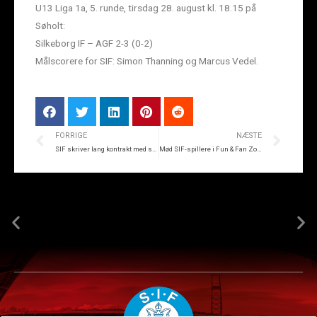
U13 Liga 1a, 5. runde, tirsdag 28. august kl. 18.15 på
Søholt:
Silkeborg IF – AGF 2-3 (0-2)
Målscorere for SIF: Simon Thanning og Marcus Vedel.
FORRIGE
NÆSTE
SIF skriver lang kontrakt med stortalent
Mød SIF-spillere i Fun & Fan Zone på Torvet