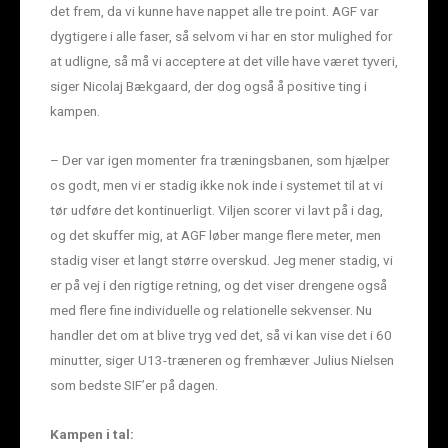
det frem, da vi kunne have nappet alle tre point. AGF var
dygtigere i alle faser, så selvom vi har en stor mulighed for
at udligne, så må vi acceptere at det ville have været tyveri,
siger Nicolaj Bækgaard, der dog også å positive ting i
kampen.
– Der var igen momenter fra træningsbanen, som hjælper
os godt, men vi er stadig ikke nok inde i systemet til at vi
tør udføre det kontinuerligt. Viljen scorer vi lavt på i dag,
og det skuffer mig, at AGF løber mange flere meter, men
stadig viser et langt større overskud. Jeg mener stadig, vi
er på vej i den rigtige retning, og det viser drengene også
med flere fine individuelle og relationelle sekvenser. Nu
handler det om at blive tryg ved det, så vi kan vise det i 60
minutter, siger U13-træneren og fremhæver Julius Nielsen
som bedste SIF’er på dagen.
Kampen i tal: