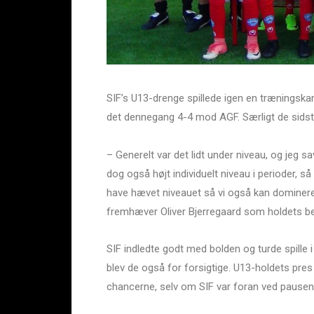
SIF’s U13-drenge spillede igen en træningska
det dennegang 4-4 mod AGF. Særligt de sidste
– Generelt var det lidt under niveau, og jeg sa
dog også højt individuelt niveau i perioder, så 
have hævet niveauet så vi også kan dominere,
fremhæver Oliver Bjerregaard som holdets b
SIF indledte godt med bolden og turde spille i
blev de også for forsigtige. U13-holdets pres
chancerne, selv om SIF var foran ved pausen,