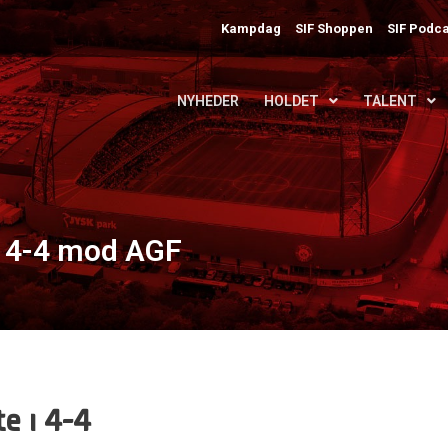
Kampdag
SIF Shoppen
SIF Podca
NYHEDER
HOLDET
TALENT
i 4-4 mod AGF
e i 4-4