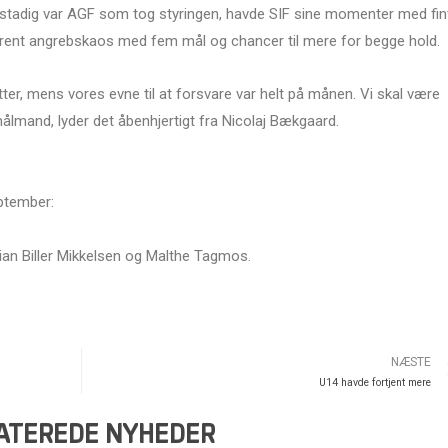
 stadig var AGF som tog styringen, havde SIF sine momenter med fin
t rent angrebskaos med fem mål og chancer til mere for begge hold.
ter, mens vores evne til at forsvare var helt på månen. Vi skal være
målmand, lyder det åbenhjertigt fra Nicolaj Bækgaard.
ptember:
ian Biller Mikkelsen og Malthe Tagmos.
NÆSTE
U14 havde fortjent mere
ATEREDE NYHEDER