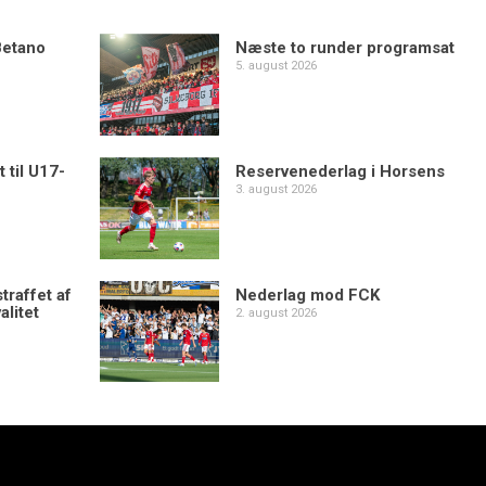
Betano
Næste to runder programsat
5. august 2026
 til U17-
Reservenederlag i Horsens
3. august 2026
traffet af
Nederlag mod FCK
alitet
2. august 2026