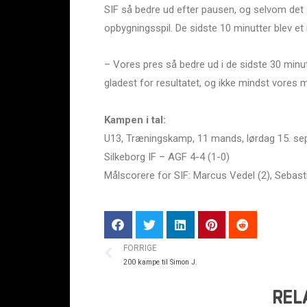
SIF så bedre ud efter pausen, og selvom det
opbygningsspil. De sidste 10 minutter blev e
– Vores pres så bedre ud i de sidste 30 minut
gladest for resultatet, og ikke mindst vores 
Kampen i tal:
U13, Træningskamp, 11 mands, lørdag 15. se
Silkeborg IF – AGF 4-4 (1-0)
Målscorere for SIF: Marcus Vedel (2), Sebast
FORRIGE
200 kampe til Simon J.
REL