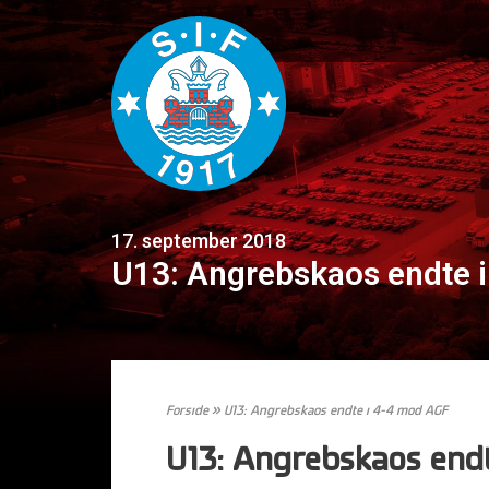
17. september 2018
U13: Angrebskaos endte 
Forside
»
U13: Angrebskaos endte i 4-4 mod AGF
U13: Angrebskaos endt