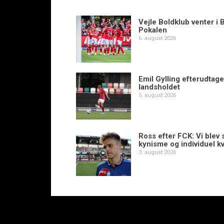
Vejle Boldklub venter i 
Pokalen
6. august 2026
Emil Gylling efterudtaget
landsholdet
5. august 2026
Ross efter FCK: Vi blev s
kynisme og individuel kv
3. august 2026