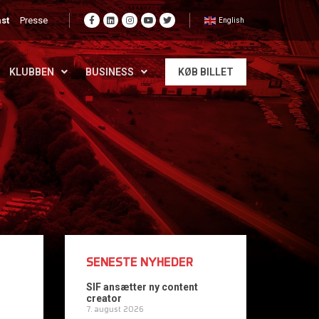
st
Presse
English
KLUBBEN
BUSINESS
KØB BILLET
SENESTE NYHEDER
SIF ansætter ny content
creator
7. august 2026