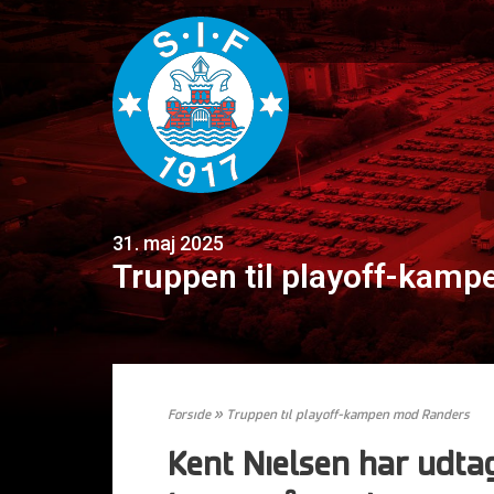
31. maj 2025
Truppen til playoff-kam
Forside
»
Truppen til playoff-kampen mod Randers
Kent Nielsen har udtag