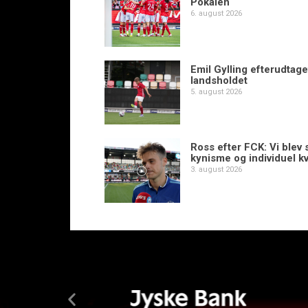
Pokalen
6. august 2026
Emil Gylling efterudtaget
landsholdet
5. august 2026
Ross efter FCK: Vi blev s
kynisme og individuel kv
3. august 2026