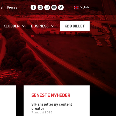
st
Presse
English
KLUBBEN
BUSINESS
KØB BILLET
SENESTE NYHEDER
SIF ansætter ny content
creator
7. august 2026