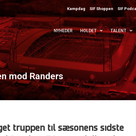
Kampdag
SIF Shoppen
SIF Podca
NYHEDER
HOLDET
TALENT
pen mod Randers
et truppen til
sæsonens sidste