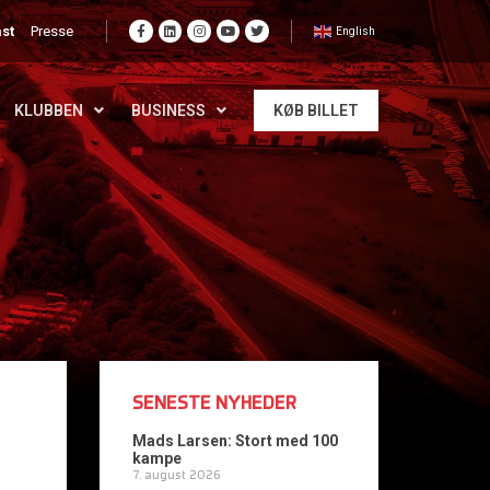
st
Presse
English
KLUBBEN
BUSINESS
KØB BILLET
SENESTE NYHEDER
Mads Larsen: Stort med 100
kampe
7. august 2026