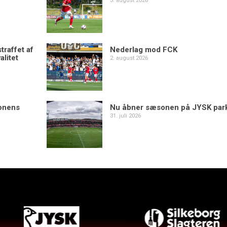
3. august 2026
traffet af
Nederlag mod FCK
alitet
2. august 2026
sonens
Nu åbner sæsonen på JYSK par
31. juli 2026