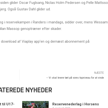
ge siden glider Oscar Fuglsang, Niclas Holm Pedersen og Pelle Mattss
bjerg. Også Gustav Dahl glider ud.
vleg i reservekampen i Randers i mandags, sidder over, mens Wessam
Milan Massop genoptræner efter skader.
r download af Viaplay app’en og dernæst abonnement på
NÆSTE
– Vi skal levere tæt på vores topniveau for at vinde
ATEREDE NYHEDER
 til U17-
Reservenederlag i Horsens