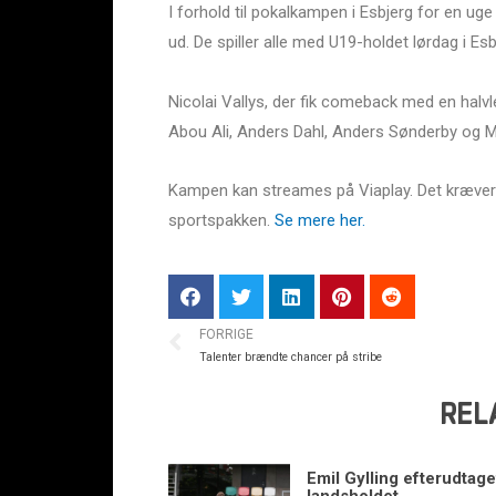
I forhold til pokalkampen i Esbjerg for en u
ud. De spiller alle med U19-holdet lørdag i Es
Nicolai Vallys, der fik comeback med en hal
Abou Ali, Anders Dahl, Anders Sønderby og 
Kampen kan streames på Viaplay. Det kræve
sportspakken.
Se mere her.
FORRIGE
Talenter brændte chancer på stribe
REL
Emil Gylling efterudtaget