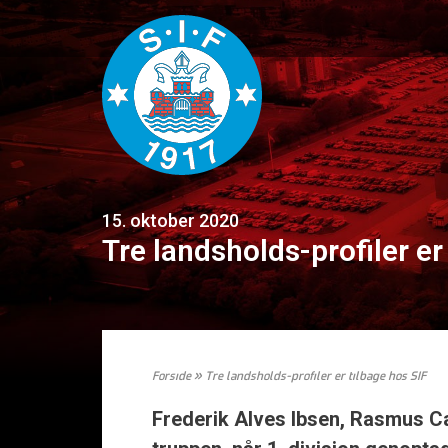
15. oktober 2020
Tre landsholds-profiler er
Forside
»
Tre landsholds-profiler er tilbage hos SIF
Frederik Alves Ibsen, Rasmus Car