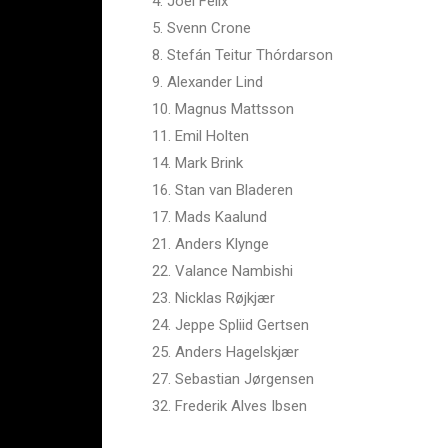
4. Joel Felix
5. Svenn Crone
8. Stefán Teitur Thórdarson
9. Alexander Lind
10. Magnus Mattsson
11. Emil Holten
14. Mark Brink
16. Stan van Bladeren
17. Mads Kaalund
21. Anders Klynge
22. Valance Nambishi
23. Nicklas Røjkjær
24. Jeppe Spliid Gertsen
25. Anders Hagelskjær
27. Sebastian Jørgensen
32. Frederik Alves Ibsen