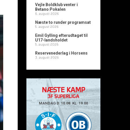
Vejle Boldklub venter i
Betano Pokalen
6. august 2026
Næste to runder programsat
5. august 2026
Emil Gylling efterudtaget til
U17-landsholdet
5. august 2026
Reservenederlag i Horsens
3. august 2026
NÆSTE KAMP
3F SUPERLIGA
MANDAG D. 10.08. KL. 19.00