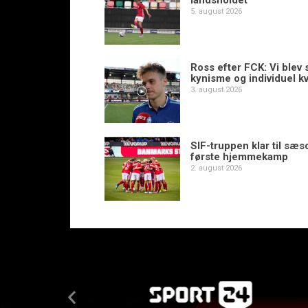
landsholdet
5. august 2026
Ross efter FCK: Vi blev s
kynisme og individuel kv
3. august 2026
SIF-truppen klar til sæ
første hjemmekamp
2. august 2026